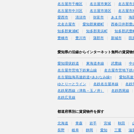
名古屋市千種区
名古屋市東区
名古屋市
名古屋市中川区
名古屋市港区
名古屋市
愛西市
清須市
弥富市
あま市
海
北名古屋市
愛知郡東郷町
西春日井郡豊
知多郡東浦町
知多郡美浜町
知多郡武豊
豊橋市
豊川市
蒲郡市
新城市
田
愛知県の沿線からインターネット無料の賃貸物
愛知環状鉄道
東海道本線
武豊線
中
名古屋市営地下鉄東山線
名古屋市営地下鉄
名古屋臨海高速鉄道<あおなみ線>
愛知高速
ゆとりーとライン
名鉄名古屋本線
名鉄
名鉄尾西線（津島－玉ノ井）
名鉄西尾線
名鉄広見線
都道府県別に賃貸物件を探す
北海道
青森
岩手
宮城
秋田
長野
岐阜
静岡
愛知
三重
滋