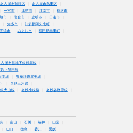
名古屋市瑞穂区
名古屋市熱田区
一宮市
津島市
江南市
稲沢市
旭市
岩倉市
豊明市
日進市
市
知多市
知多郡阿久比町
高浜市
みよし市
額田郡幸田町
名古屋市営地下鉄鶴舞線
下鉄上飯田線
田本線
豊橋鉄道渥美線
富）
名鉄三河線
名鉄犬山線
名鉄小牧線
名鉄各務原線
潟
富山
石川
福井
山梨
山口
徳島
香川
愛媛