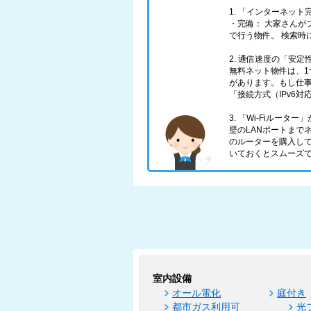
1. 「インターネッ
・完備： 大家さんが
で行う物件。 検索時
2. 通信速度の「安
無料ネット物件は、
があります。もし仕
「接続方式（IPv6
3. 「Wi-Fiルータ
壁のLANポートまで
のルーターを購入し
いておくとスムーズ
室内設備
オール電化
庭付き
都市ガス利用可
光