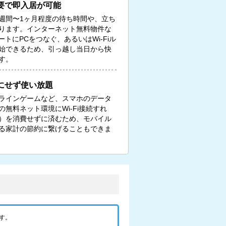
要で即入居が可能
週間〜1ヶ月程度の待ち時間や、立ち
ります。インターネット無料物件な
トにPCをつなぐ、あるいはWi-Fiル
始できるため、引っ越し当日から快
す。
にせず使い放題
ンラインゲームなど、スマホのデータ
無料ネット環境にWi-Fi接続すれ
）を消費せずに済むため、モバイル
る家計の節約に繋げることもできま
す。