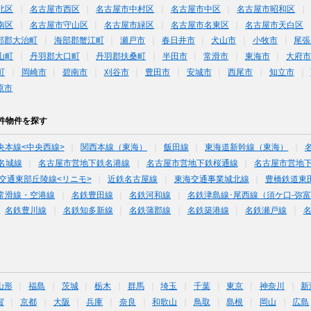
北区
名古屋市西区
名古屋市中村区
名古屋市中区
名古屋市昭和区
南区
名古屋市守山区
名古屋市緑区
名古屋市名東区
名古屋市天白区
部郡大治町
海部郡蟹江町
瀬戸市
春日井市
犬山市
小牧市
尾張
山町
丹羽郡大口町
丹羽郡扶桑町
半田市
常滑市
東海市
大府
町
岡崎市
碧南市
刈谷市
豊田市
安城市
西尾市
知立市
原市
件物件を探す
央本線<中央西線>
関西本線（東海）
飯田線
東海道新幹線（東海）
名城線
名古屋市営地下鉄名港線
名古屋市営地下鉄桜通線
名古屋市営地
交通東部丘陵線<リニモ>
近鉄名古屋線
東海交通事業城北線
豊橋鉄道東
常滑線・空港線
名鉄豊田線
名鉄河和線
名鉄津島線･尾西線（須ケ口-弥
名鉄豊川線
名鉄知多新線
名鉄蒲郡線
名鉄築港線
名鉄瀬戸線
山形
福島
茨城
栃木
群馬
埼玉
千葉
東京
神奈川
新
賀
京都
大阪
兵庫
奈良
和歌山
鳥取
島根
岡山
広島