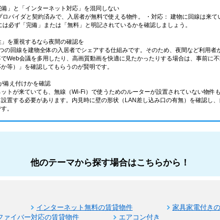
ト完備」と「インターネット対応」を混同しない
プロバイダと契約済みで、入居者が無料で使える物件。 ・対応： 建物に回線は来
には必ず「完備」または「無料」と明記されているかを確認しましょう。
定性」を重視するなら夜間の確認を
1つの回線を建物全体の入居者でシェアする仕組みです。そのため、夜間など利用者
事でWeb会議を多用したり、高画質動画を快適に見たかったりする場合は、事前に
対応か等）」を確認してもらうのが賢明です。
ー」が備え付けかを確認
ネットが来ていても、無線（Wi-Fi）で使うためのルーターが設置されていない物
て設置する必要があります。内見時に壁の形状（LAN差し込み口の有無）を確認し
です。
他のテーマから探す場合はこちらから！
インターネット無料の賃貸物件
家具家電付き
ファイバー対応の賃貸物件
エアコン付き