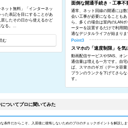
面倒な開通手続き・工事不
ーネット無料」「インターネッ
通常、ネット回線の開通には数
いった表記を目にすることがあ
会い工事が必要になることもあ
入居したその日から使えるかど
ら、多くの場合は室内のLANポー
る。...
ーターを設置するだけで利用開
適なデジタルライフが始まりま
読む
Point3
スマホの「速度制限」を気
動画配信サービスやSNS、オ
通信量は増える一方です。自宅の
ば、スマホのギガ（データ容量
プランのランクを下げてさらな
す。
件についてプロに聞いてみた
的な条件だからこそ、入居後に後悔しないためのプロのチェックポイントを解説しま