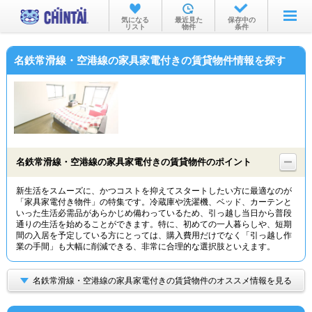
お部屋を探す
気になる
最近見た
保存中の
リスト
物件
条件
沿線・駅から
名鉄常滑線・空港線の家具家電付きの賃貸物件情報を探す
住所から
家賃相場から
通勤通学時間から
物件特集から
名鉄常滑線・空港線の家具家電付きの賃貸物件のポイント
不動産会社から
新生活をスムーズに、かつコストを抑えてスタートしたい方に最適なのが
「家具家電付き物件」の特集です。冷蔵庫や洗濯機、ベッド、カーテンと
TOP
いった生活必需品があらかじめ備わっているため、引っ越し当日から普段
通りの生活を始めることができます。特に、初めての一人暮らしや、短期
間の入居を予定している方にとっては、購入費用だけでなく「引っ越し作
業の手間」も大幅に削減できる、非常に合理的な選択肢といえます。
名鉄常滑線・空港線の家具家電付きの賃貸物件のオススメ情報を見る