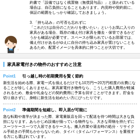
約書で「設備ではなく残置物（無償貸与品）」と扱われている
場合は、自己負担になることもあります。内見時や契約前に、
保証の範囲をしっかり確認しておきましょう。
3. 「持ち込み」の可否も忘れずに
「これだけは自分のこだわりを使いたい」というお気に入りの
家具がある場合、既存の備え付け家具を撤去・保管できるかど
うかも確認が必要です。スペースが限られているお部屋では、
備え付けがあるがゆえに自分の持ち込み家具が置けないことも
あるため、配置イメージを具体的に持つことが大切です。
家具家電付きの物件のおすすめと注意
Point1
引っ越し時の初期費用を賢く節約
新生活を始める際、家電一式を揃えるだけでも10万円〜20万円程度の出費にな
ることが珍しくありません。家具家電付き物件なら、こうした購入費用が軽減
されるため、敷金や礼金などの契約費用に予算を回すことができます。貯金を
切り崩さずに、身軽に新生活を始めたい方にぴったりです。
Point2
準備期間を短縮し、即入居が可能に
急な転勤や進学が決まった際、家電量販店を回って配送を待つ時間は大きな負
担になります。あらかじめ設備が揃っている物件なら、大きな荷物を持たずに
スーツケース一つで入居できるケースも。搬入作業や退去時の処分・リサイク
ル手続きの手間もかからないため、タイパ（タイムパフォーマンス）を重視す
る方にも選ばれています。