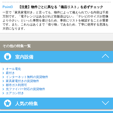
Point3
【注意】物件ごとに異なる「備品リスト」を必ずチェック
一言で「家具家電付き」と言っても、物件によって備えられている内容は千差
万別です。「電子レンジはあるけれど炊飯器はない」「テレビのサイズが想像
より小さい」といった事態を避けるため、事前にリストを確認することが重要
です。また、これらはあくまで「借り物」であるため、丁寧に使用する意識も
大切になります。
その他の特集一覧
室内設備
オール電化
庭付き
インターネット無料の賃貸物件
家具家電付きの賃貸物件
都市ガス利用可
光ファイバー対応の賃貸物件
エアコン付き
人気の特集