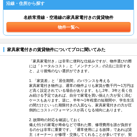
沿線・住所から探す
名鉄常滑線・空港線の家具家電付きの賃貸物件
物件一覧へ
家具家電付きの賃貸物件についてプロに聞いてみた
「家具家電付き」は非常に便利な仕組みですが、物件選びの際
には「トータルコスト」と「メンテナンス」の2点に注目する
と、より後悔のない選択ができます。
1. 「家賃差」と「居住期間」のバランスを考える
家具家電付き物件は、通常の物件よりも家賃が数千円〜1万円ほ
ど高く設定されている場合があります。もし2年、3年と長く住
み続ける予定であれば、自分で家電を買い揃えた方が安く済む
ケースもあります。逆に、半年〜1年程度の短期間や、学生生活
の間だけといった期限付きの入居なら、家具家電付きの方が圧
倒的にコストパフォーマンスが高くなる傾向にあります。
2. 故障時の対応を確認しておく
備え付けの家電が寿命などで壊れた際、修理費用を誰が負担す
るのかは非常に重要です。「通常使用による故障」であれば貸
主（オーナー）が修理・交換してくれることが多いですが、契