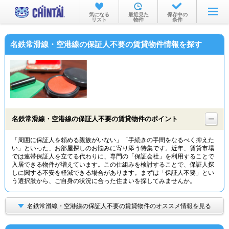
お部屋を探す
気になる
最近見た
保存中の
リスト
物件
条件
沿線・駅から
名鉄常滑線・空港線の保証人不要の賃貸物件情報を探す
住所から
家賃相場から
通勤通学時間から
物件特集から
名鉄常滑線・空港線の保証人不要の賃貸物件のポイント
不動産会社から
「周囲に保証人を頼める親族がいない」「手続きの手間をなるべく抑えた
い」といった、お部屋探しのお悩みに寄り添う特集です。近年、賃貸市場
TOP
では連帯保証人を立てる代わりに、専門の「保証会社」を利用することで
入居できる物件が増えています。この仕組みを検討することで、保証人探
しに関する不安を軽減できる場合があります。まずは「保証人不要」とい
う選択肢から、ご自身の状況に合った住まいを探してみませんか。
名鉄常滑線・空港線の保証人不要の賃貸物件のオススメ情報を見る