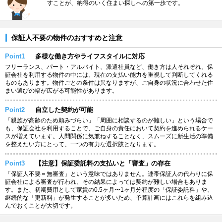
すことが、納得のいく住まい探しへの第一歩です。
保証人不要の物件のおすすめと注意
Point1
多様な働き方やライフスタイルに対応
フリーランス、パート・アルバイト、派遣社員など、働き方は人それぞれ。保
証会社を利用する物件の中には、現在の支払い能力を重視して判断してくれる
ものもあります。物件ごとの条件は異なりますが、ご自身の状況に合わせた住
まい選びの幅が広がる可能性があります。
Point2
自立した契約が可能
「親族が高齢のため頼みづらい」「周囲に相談するのが難しい」という場合で
も、保証会社を利用することで、ご自身の責任において契約を進められるケー
スが増えています。人間関係に気兼ねすることなく、スムーズに新生活の準備
を整えたい方にとって、一つの有力な選択肢となります。
Point3
【注意】保証委託料の支払いと「審査」の存在
「保証人不要＝無審査」という意味ではありません。連帯保証人の代わりに保
証会社による審査が行われ、その結果によっては契約が難しい場合もありま
す。また、初期費用として家賃の0.5ヶ月〜1ヶ月分程度の「保証委託料」や、
継続的な「更新料」が発生することが多いため、予算計画にはこれらを組み込
んでおくことが大切です。