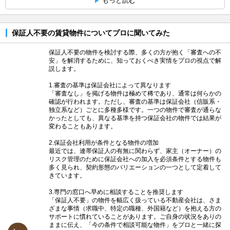
もっと読む
保証人不要の賃貸物件についてプロに聞いてみた
保証人不要の物件を検討する際、多くの方が抱く「審査への不
安」を解消するために、知っておくべき実情をプロの視点で解
説します。
1.審査の基準は保証会社によって異なります
「審査なし」を掲げる物件は極めて稀であり、通常は何らかの
確認が行われます。ただし、審査の基準は保証会社（信販系・
独立系など）ごとに多種多様です。一つの物件で審査が通らな
かったとしても、異なる基準を持つ保証会社の物件では結果が
変わることもあります。
2.保証会社利用が条件となる物件の増加
最近では、連帯保証人の有無に関わらず、家主（オーナー）の
リスク管理のために保証会社への加入を必須条件とする物件も
多く見られ、契約形態のバリエーションの一つとして定着して
きています。
3.専門の窓口へ早めに相談することを推奨します
「保証人不要」の物件を幅広く扱っている不動産会社は、さま
ざまな事情（求職中、特定の職種、外国籍など）を抱える方の
サポートに慣れていることがあります。ご自身の状況をありの
ままに伝え、「今の条件で相談可能な物件」をプロと一緒に探