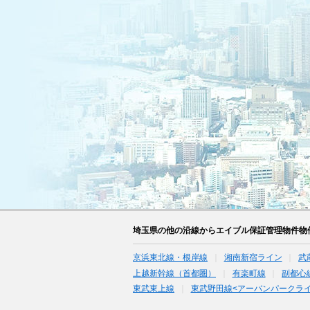
埼玉県の他の沿線からエイブル保証管理物件物
京浜東北線・根岸線
湘南新宿ライン
武
上越新幹線（首都圏）
有楽町線
副都心
東武東上線
東武野田線<アーバンパークライ