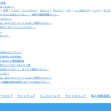
外賃貸
せください！
｜
天津
｜
ソウル
｜
ニューヨーク
｜
ボストン
｜
ロンドン
｜
パリ
｜
シンガポール
｜
ハノイ
｜
マニラ
イブルにお任せください！「海外不動産情報サイト」
ください！
は、おもてなしドットコムをご利用ください！
ble(サイタマ ドットエイブル）」
」
カイブ」
INTAIライブラリー
TAI JOURNAL
ク】住みかえ費用補助金
馬村のスノーボード&スキー場
お任せください！「オーナー様向けサイト」
しナビ！
は、おもてなしドットコムをご利用ください！
ュー掲載はMEO対策サポートにお任せ下さい！
アーカイブ
サイトマップ
リンクについて
サイトポリシー
個人情報保護