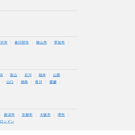
所沢市
春日部市
狭山市
草加市
潟
富山
石川
福井
山梨
山口
徳島
香川
愛媛
新潟市
京都市
大阪市
堺市
ロンドン