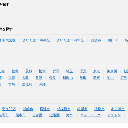
を探す
件を探す
ま市大宮区
さいたま市中央区
さいたま市浦和区
川越市
川口市
山形
福島
茨城
栃木
群馬
埼玉
千葉
東京
神奈川
新
賀
京都
大阪
兵庫
奈良
和歌山
鳥取
島根
岡山
広島
分
宮崎
鹿児島
沖縄
東京23区
川崎市
横浜市
相模原市
静岡市
浜松市
名古屋市
福岡市
熊本市
首都圏
近畿圏
海外
ニューヨーク
ボストン