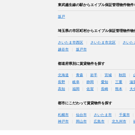
東武越生線の駅からエイブル保証管理物件物件
坂戸
埼玉県の市区町村からエイブル保証管理物件物
さいたま市西区
さいたま市北区
さいた
越谷市
坂戸市
都道府県別に賃貸物件を探す
北海道
青森
岩手
宮城
秋田
長野
岐阜
静岡
愛知
三重
滋
高知
福岡
佐賀
長崎
熊本
大
都市にこだわって賃貸物件を探す
札幌市
仙台市
さいたま市
千葉市
神戸市
岡山市
広島市
北九州市