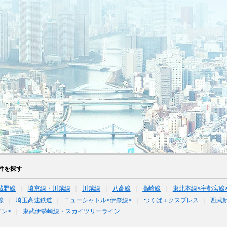
件を探す
蔵野線
埼京線・川越線
川越線
八高線
高崎線
東北本線<宇都宮線
線
埼玉高速鉄道
ニューシャトル<伊奈線>
つくばエクスプレス
西武
ン>
東武伊勢崎線・スカイツリーライン