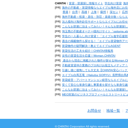
CHINTAI：
賃貸・部屋探し情報サイト
学生向け賃貸
海
[PR]
海外の不動産・賃貸情報ならエイブル海外店にお任
香港
｜
台湾
｜
高雄
｜
上海
｜
蘇州
｜
深セン
｜
広州
[PR]
海外不動産～投資・居住・別荘・資産分散～ならエ
[PR]
法人様向け海外赴任サポートならエイブルにお任せ
[PR]
こんなお部屋に泊まってみたい！そんなお部屋探し
[PR]
埼玉県の不動産オーナー様向けサイト「saitama.a
[PR]
学生の一人暮らし向け賃貸！「エイブル進学応援部
[PR]
過去の掲載物件も探せる！「エイブル賃貸物件アー
[PR]
賃貸物件の疑問解決！教えてエイブルAGENT
[PR]
賃貸生活の工夫を紹介！CHINTAI情報局
[PR]
女性の賃貸生活を応援！Woman.CHINTAI
[PR]
過去から現在に掲載された物件が探せるWoman.CH
[PR]
不動産賃貸仲介業務のプロ向けお役立ちメディア！CHIN
[PR]
引越し後に後悔しても大丈夫【CHINTAI安心パッ
[PR]
エイブル白馬五竜（Hakuba GORYU）長野県白
[PR]
賃貸経営・アパートマンション経営ならエイブルに
[PR]
安くて安心な単身引越し事業者を探すなら単身引越
[PR]
こんなお部屋に泊まってみたい！そんなお部屋探し
[PR]
MEO対策のビジネスプロフィールとストリートビ
お問合せ
地域一覧
© CHINTAI Corporation All rights reserved.