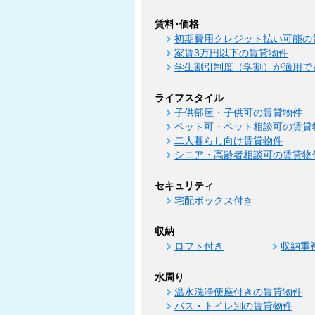
賃料･価格
初期費用クレジット払い可能の
家賃3万円以下の賃貸物件
学生割引制度（学割）が適用で
ライフスタイル
子供部屋・子供可の賃貸物件
ペット可・ペット相談可の賃貸
二人暮らし向け賃貸物件
シニア・高齢者相談可の賃貸物
セキュリティ
宅配ボックス付き
収納
ロフト付き
収納重
水周り
温水洗浄便座付きの賃貸物件
バス・トイレ別の賃貸物件