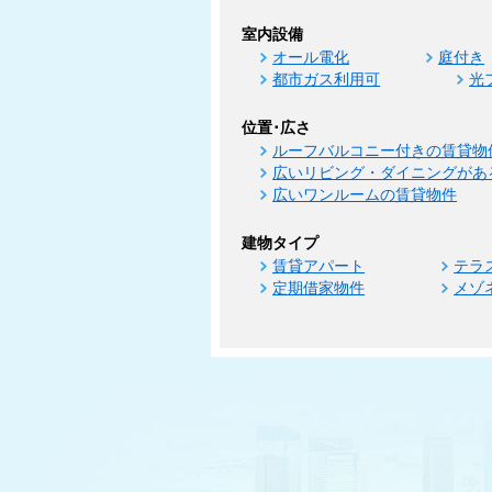
室内設備
オール電化
庭付き
都市ガス利用可
光
位置･広さ
ルーフバルコニー付きの賃貸物
広いリビング・ダイニングがあ
広いワンルームの賃貸物件
建物タイプ
賃貸アパート
テラ
定期借家物件
メゾ