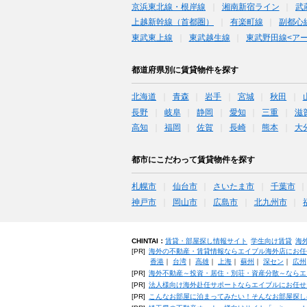
京浜東北線・根岸線
湘南新宿ライン
武
上越新幹線（首都圏）
有楽町線
副都心
東武東上線
東武越生線
東武野田線<ア
都道府県別に賃貸物件を探す
北海道
青森
岩手
宮城
秋田
長野
岐阜
静岡
愛知
三重
滋
高知
福岡
佐賀
長崎
熊本
大
都市にこだわって賃貸物件を探す
札幌市
仙台市
さいたま市
千葉市
神戸市
岡山市
広島市
北九州市
CHINTAI：
賃貸・部屋探し情報サイト
学生向け賃貸
海
[PR]
海外の不動産・賃貸情報ならエイブル海外店にお任
香港
｜
台湾
｜
高雄
｜
上海
｜
蘇州
｜
深セン
｜
広州
[PR]
海外不動産～投資・居住・別荘・資産分散～ならエ
[PR]
法人様向け海外赴任サポートならエイブルにお任せ
[PR]
こんなお部屋に泊まってみたい！そんなお部屋探し