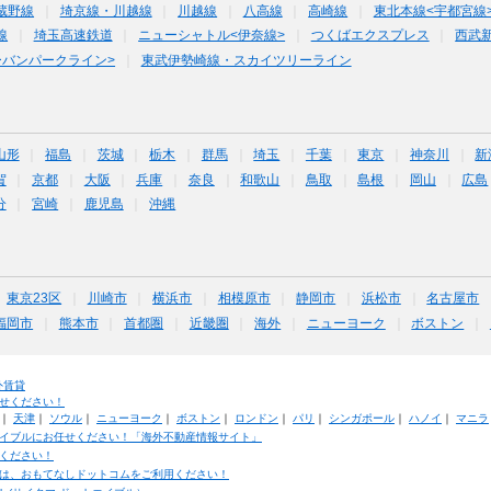
蔵野線
埼京線・川越線
川越線
八高線
高崎線
東北本線<宇都宮線
線
埼玉高速鉄道
ニューシャトル<伊奈線>
つくばエクスプレス
西武
ーバンパークライン>
東武伊勢崎線・スカイツリーライン
山形
福島
茨城
栃木
群馬
埼玉
千葉
東京
神奈川
新
賀
京都
大阪
兵庫
奈良
和歌山
鳥取
島根
岡山
広島
分
宮崎
鹿児島
沖縄
東京23区
川崎市
横浜市
相模原市
静岡市
浜松市
名古屋市
福岡市
熊本市
首都圏
近畿圏
海外
ニューヨーク
ボストン
外賃貸
せください！
｜
天津
｜
ソウル
｜
ニューヨーク
｜
ボストン
｜
ロンドン
｜
パリ
｜
シンガポール
｜
ハノイ
｜
マニラ
イブルにお任せください！「海外不動産情報サイト」
ください！
は、おもてなしドットコムをご利用ください！