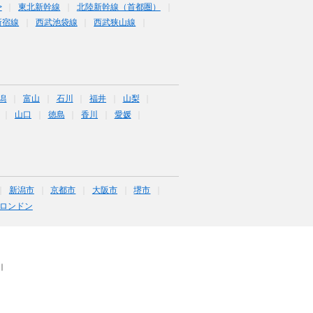
>
東北新幹線
北陸新幹線（首都圏）
新宿線
西武池袋線
西武狭山線
潟
富山
石川
福井
山梨
山口
徳島
香川
愛媛
新潟市
京都市
大阪市
堺市
ロンドン
｜