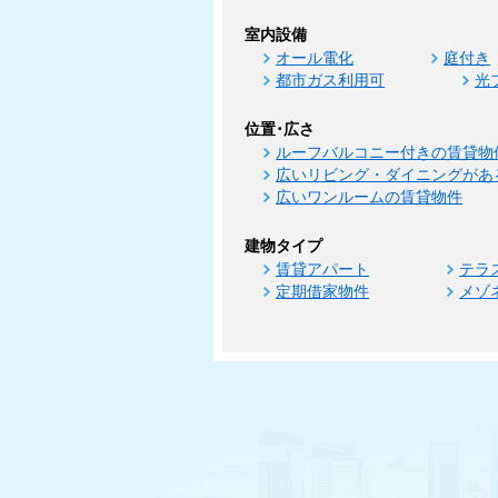
室内設備
オール電化
庭付き
都市ガス利用可
光
位置･広さ
ルーフバルコニー付きの賃貸物
広いリビング・ダイニングがあ
広いワンルームの賃貸物件
建物タイプ
賃貸アパート
テラ
定期借家物件
メゾ