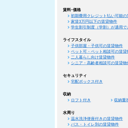
賃料･価格
初期費用クレジット払い可能の
家賃3万円以下の賃貸物件
学生割引制度（学割）が適用で
ライフスタイル
子供部屋・子供可の賃貸物件
ペット可・ペット相談可の賃貸
二人暮らし向け賃貸物件
シニア・高齢者相談可の賃貸物
セキュリティ
宅配ボックス付き
収納
ロフト付き
収納重
水周り
温水洗浄便座付きの賃貸物件
バス・トイレ別の賃貸物件