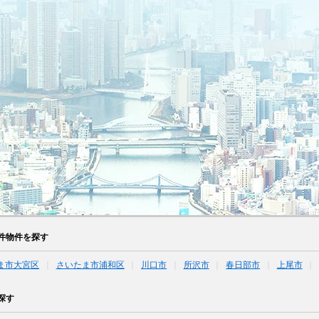
件物件を探す
ま市大宮区
さいたま市浦和区
川口市
所沢市
春日部市
上尾市
探す