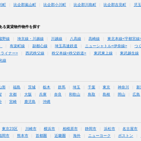
川町
比企郡嵐山町
比企郡小川町
比企郡川島町
比企郡吉見町
児
ある賃貸物件物件を探す
蔵野線
埼京線・川越線
川越線
八高線
高崎線
東北本線<宇都宮線
）
有楽町線
副都心線
埼玉高速鉄道
ニューシャトル<伊奈線>
つ
オライナー>
西武秩父線
秩父本線<秩父鉄道>
東武東上線
東武越生線
光線
山形
福島
茨城
栃木
群馬
埼玉
千葉
東京
神奈川
新
賀
京都
大阪
兵庫
奈良
和歌山
鳥取
島根
岡山
広島
分
宮崎
鹿児島
沖縄
東京23区
川崎市
横浜市
相模原市
静岡市
浜松市
名古屋市
福岡市
熊本市
首都圏
近畿圏
海外
ニューヨーク
ボストン