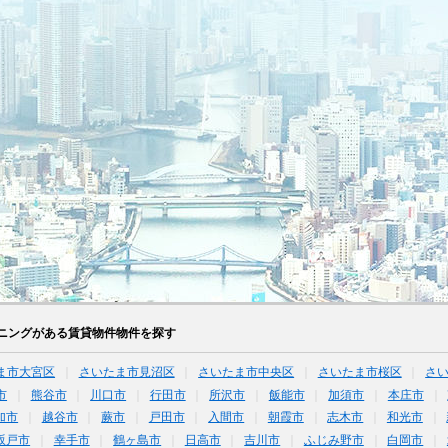
ニングがある賃貸物件物件を探す
ま市大宮区
さいたま市見沼区
さいたま市中央区
さいたま市桜区
さ
市
熊谷市
川口市
行田市
所沢市
飯能市
加須市
本庄市
加市
越谷市
蕨市
戸田市
入間市
朝霞市
志木市
和光市
坂戸市
幸手市
鶴ヶ島市
日高市
吉川市
ふじみ野市
白岡市