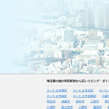
埼玉県の他の市区町村から広いリビング・ダイ
さいたま市西区
さいたま市北区
さいた
さいたま市緑区
さいたま市岩槻区
川越
羽生市
鴻巣市
深谷市
上尾市
草
八潮市
富士見市
三郷市
蓮田市