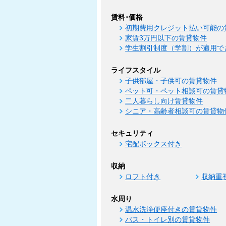
賃料･価格
初期費用クレジット払い可能の
家賃3万円以下の賃貸物件
学生割引制度（学割）が適用で
ライフスタイル
子供部屋・子供可の賃貸物件
ペット可・ペット相談可の賃貸
二人暮らし向け賃貸物件
シニア・高齢者相談可の賃貸物
セキュリティ
宅配ボックス付き
収納
ロフト付き
収納重
水周り
温水洗浄便座付きの賃貸物件
バス・トイレ別の賃貸物件