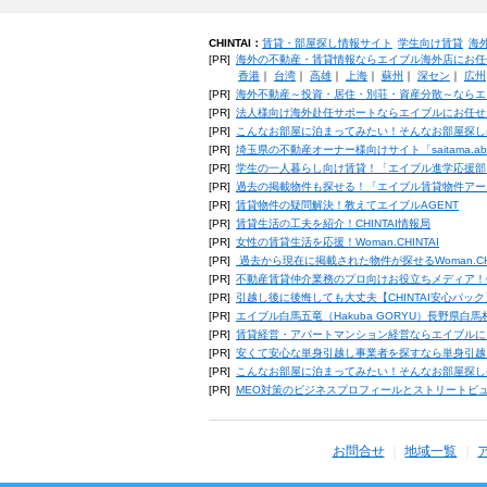
CHINTAI：
賃貸・部屋探し情報サイト
学生向け賃貸
海
[PR]
海外の不動産・賃貸情報ならエイブル海外店にお任
香港
｜
台湾
｜
高雄
｜
上海
｜
蘇州
｜
深セン
｜
広州
[PR]
海外不動産～投資・居住・別荘・資産分散～ならエ
[PR]
法人様向け海外赴任サポートならエイブルにお任せ
[PR]
こんなお部屋に泊まってみたい！そんなお部屋探し
[PR]
埼玉県の不動産オーナー様向けサイト「saitama.a
[PR]
学生の一人暮らし向け賃貸！「エイブル進学応援部
[PR]
過去の掲載物件も探せる！「エイブル賃貸物件アー
[PR]
賃貸物件の疑問解決！教えてエイブルAGENT
[PR]
賃貸生活の工夫を紹介！CHINTAI情報局
[PR]
女性の賃貸生活を応援！Woman.CHINTAI
[PR]
過去から現在に掲載された物件が探せるWoman.CH
[PR]
不動産賃貸仲介業務のプロ向けお役立ちメディア！CHIN
[PR]
引越し後に後悔しても大丈夫【CHINTAI安心パッ
[PR]
エイブル白馬五竜（Hakuba GORYU）長野県白
[PR]
賃貸経営・アパートマンション経営ならエイブルに
[PR]
安くて安心な単身引越し事業者を探すなら単身引越
[PR]
こんなお部屋に泊まってみたい！そんなお部屋探し
[PR]
MEO対策のビジネスプロフィールとストリートビ
お問合せ
地域一覧