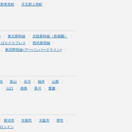
玉郡美里町
児玉郡上里町
>
東北新幹線
北陸新幹線（首都圏）
くばエクスプレス
西武新宿線
東武野田線<アーバンパークライン>
潟
富山
石川
福井
山梨
山口
徳島
香川
愛媛
新潟市
京都市
大阪市
堺市
ロンドン