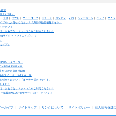
外賃貸
せください！
｜
天津
｜
ソウル
｜
ニューヨーク
｜
ボストン
｜
ロンドン
｜
パリ
｜
シンガポール
｜
ハノイ
｜
マニラ
イブルにお任せください！「海外不動産情報サイト」
ください！
は、おもてなしドットコムをご利用ください！
ble(サイタマ ドットエイブル）」
」
カイブ」
INTAIライブラリー
TAI JOURNAL
ク】住みかえ費用補助金
馬村のスノーボード&スキー場
お任せください！「オーナー様向けサイト」
しナビ！
は、おもてなしドットコムをご利用ください！
ュー掲載はMEO対策サポートにお任せ下さい！
アーカイブ
サイトマップ
リンクについて
サイトポリシー
個人情報保護