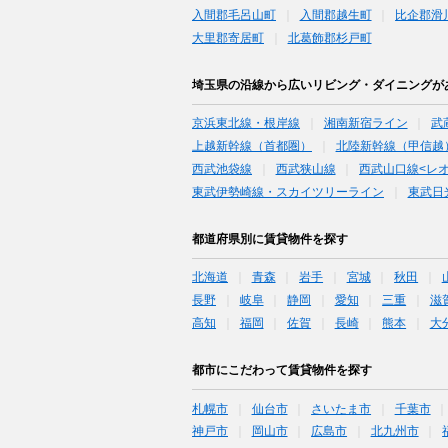
入間郡毛呂山町
入間郡越生町
比企郡滑
大里郡寄居町
北葛飾郡杉戸町
埼玉県の沿線から広いリビング・ダイニングが
京浜東北線・根岸線
湘南新宿ライン
武
上越新幹線（首都圏）
北陸新幹線（甲信越
西武池袋線
西武狭山線
西武山口線<レ
東武伊勢崎線・スカイツリーライン
東武日
都道府県別に賃貸物件を探す
北海道
青森
岩手
宮城
秋田
長野
岐阜
静岡
愛知
三重
滋
高知
福岡
佐賀
長崎
熊本
大
都市にこだわって賃貸物件を探す
札幌市
仙台市
さいたま市
千葉市
神戸市
岡山市
広島市
北九州市