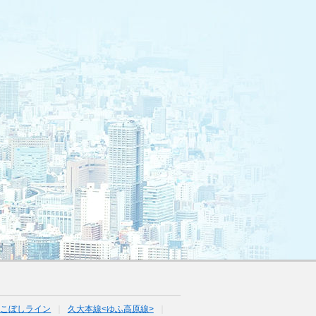
ひこぼしライン
久大本線<ゆふ高原線>