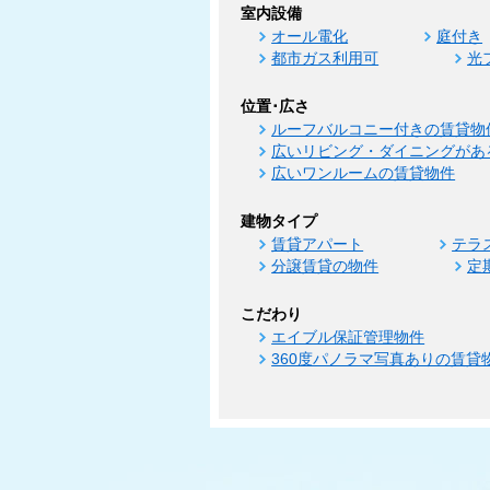
室内設備
オール電化
庭付き
都市ガス利用可
光
位置･広さ
ルーフバルコニー付きの賃貸物
広いリビング・ダイニングがあ
広いワンルームの賃貸物件
建物タイプ
賃貸アパート
テラ
分譲賃貸の物件
定
こだわり
エイブル保証管理物件
360度パノラマ写真ありの賃貸