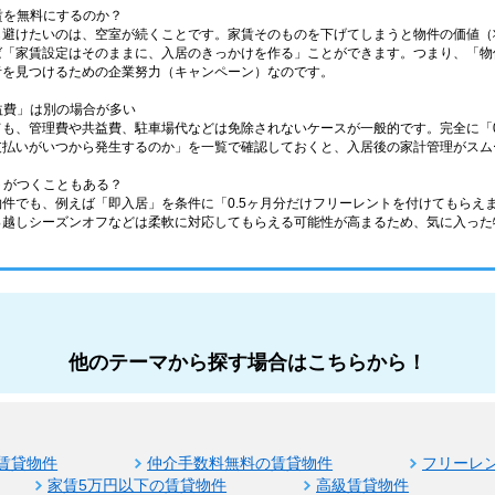
家賃を無料にするのか？
も避けたいのは、空室が続くことです。家賃そのものを下げてしまうと物件の価値（
ば「家賃設定はそのままに、入居のきっかけを作る」ことができます。つまり、「物
者を見つけるための企業努力（キャンペーン）なのです。
共益費」は別の場合が多い
ても、管理費や共益費、駐車場代などは免除されないケースが一般的です。完全に「
支払いがいつから発生するのか」を一覧で確認しておくと、入居後の家計管理がスム
ントがつくこともある？
件でも、例えば「即入居」を条件に「0.5ヶ月分だけフリーレントを付けてもらえ
っ越しシーズンオフなどは柔軟に対応してもらえる可能性が高まるため、気に入った
他のテーマから探す場合はこちらから！
賃貸物件
仲介手数料無料の賃貸物件
フリーレ
家賃5万円以下の賃貸物件
高級賃貸物件