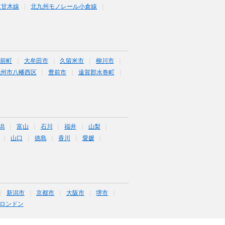
道甘木線
北九州モノレール小倉線
筑前町
大牟田市
久留米市
柳川市
九州市八幡西区
豊前市
遠賀郡水巻町
潟
富山
石川
福井
山梨
山口
徳島
香川
愛媛
新潟市
京都市
大阪市
堺市
ロンドン