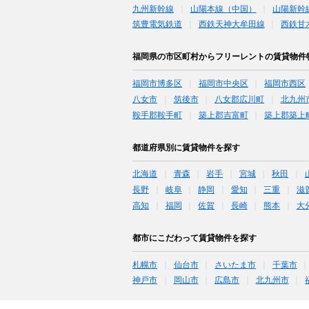
九州新幹線
山陽本線（中国）
山陽新幹
筑豊電気鉄道
西鉄天神大牟田線
西鉄甘
福岡県の市区町村からフリーレントの賃貸物件
福岡市博多区
福岡市中央区
福岡市西区
八女市
筑後市
八女郡広川町
北九州
鞍手郡鞍手町
築上郡吉富町
築上郡築上
都道府県別に賃貸物件を探す
北海道
青森
岩手
宮城
秋田
長野
岐阜
静岡
愛知
三重
滋
高知
福岡
佐賀
長崎
熊本
大
都市にこだわって賃貸物件を探す
札幌市
仙台市
さいたま市
千葉市
神戸市
岡山市
広島市
北九州市