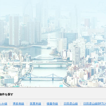
物件を探す
たか線
博多南線
筑豊本線
後藤寺線
日田彦山線
日田彦山線BRT