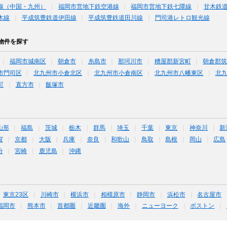
線（中国・九州）
福岡市営地下鉄空港線
福岡市営地下鉄七隈線
甘木鉄
木線
平成筑豊鉄道伊田線
平成筑豊鉄道田川線
門司港レトロ観光線
物件を探す
福岡市城南区
朝倉市
糸島市
那珂川市
糟屋郡新宮町
朝倉郡
市門司区
北九州市小倉北区
北九州市小倉南区
北九州市八幡東区
北
町
直方市
飯塚市
山形
福島
茨城
栃木
群馬
埼玉
千葉
東京
神奈川
新
賀
京都
大阪
兵庫
奈良
和歌山
鳥取
島根
岡山
広島
分
宮崎
鹿児島
沖縄
東京23区
川崎市
横浜市
相模原市
静岡市
浜松市
名古屋市
福岡市
熊本市
首都圏
近畿圏
海外
ニューヨーク
ボストン