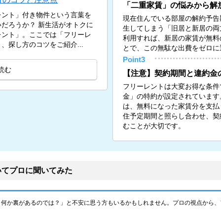
「二重家賃」の悩みから解
レント」付き物件という言葉を
現在住んでいる部屋の解約予告
新生活がオトクに
生してしまう「旧居と新居の両
レント」。ここでは「フリーレ
利用すれば、新居の家賃が無料
探し方のコツをご紹介...
とで、この無駄な出費をゼロに
Point3
読む
【注意】契約期間と違約金
フリーレントは大変お得な条件
金」の特約が設定されています
は、無料になった家賃分を支払
住予定期間と照らし合わせ、契
むことが大切です。
いてプロに聞いてみた
、何か裏があるのでは？」と不安に思う方もいるかもしれません。プロの視点から、