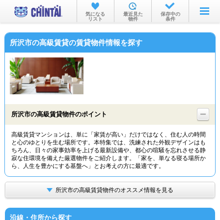
お部屋を探す
気になる
最近見た
保存中の
リスト
物件
条件
沿線・駅から
所沢市の高級賃貸の賃貸物件情報を探す
住所から
家賃相場から
通勤通学時間から
物件特集から
所沢市の高級賃貸物件のポイント
不動産会社から
高級賃貸マンションは、単に「家賃が高い」だけではなく、住む人の時間
と心のゆとりを生む場所です。本特集では、洗練された外観デザインはも
TOP
ちろん、日々の家事効率を上げる最新設備や、都心の喧騒を忘れさせる静
寂な住環境を備えた厳選物件をご紹介します。「家を、単なる寝る場所か
ら、人生を豊かにする基盤へ」とお考えの方に最適です。
所沢市の高級賃貸物件のオススメ情報を見る
沿線・住所から探す