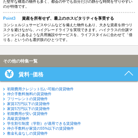
た堅牢な構造の物件も多く、都会の中でも自分だけの静かな時間を守りやすい
のが特徴です。
Point3
資産を所有せず、最上のホスピタリティを享受する
コンシェルジュサービスやジムなどを備えた物件もあり、大きな資産を持つリ
スクを避けながら、ハイグレードライフを実現できます。ハイクラスの分譲マ
ンションにあるような共用施設やサービスを、ライフスタイルに合わせて「借
りる」というのも選択肢のひとつです。
その他の特集一覧
賃料･価格
初期費用クレジット払い可能の賃貸物件
仲介手数料無料の賃貸物件
フリーレントの賃貸物件
家賃3万円以下の賃貸物件
家賃5万円以下の賃貸物件
初期費用が安い賃貸物件
高級賃貸物件
学生割引制度（学割）が適用できる賃貸物件
仲介手数料が家賃の55%以下の賃貸物件
敷金礼金なしの賃貸物件