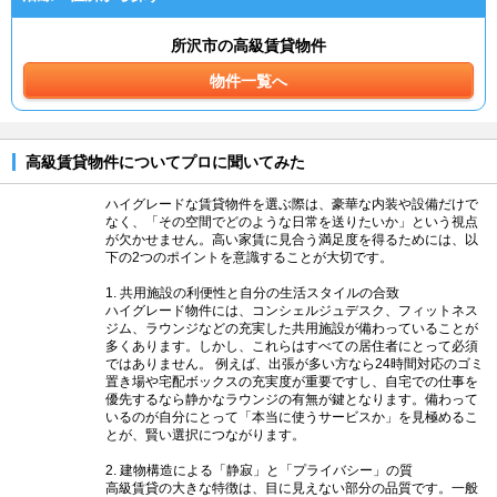
所沢市の高級賃貸物件
物件一覧へ
高級賃貸物件についてプロに聞いてみた
ハイグレードな賃貸物件を選ぶ際は、豪華な内装や設備だけで
なく、「その空間でどのような日常を送りたいか」という視点
が欠かせません。高い家賃に見合う満足度を得るためには、以
下の2つのポイントを意識することが大切です。
1. 共用施設の利便性と自分の生活スタイルの合致
ハイグレード物件には、コンシェルジュデスク、フィットネス
ジム、ラウンジなどの充実した共用施設が備わっていることが
多くあります。しかし、これらはすべての居住者にとって必須
ではありません。 例えば、出張が多い方なら24時間対応のゴミ
置き場や宅配ボックスの充実度が重要ですし、自宅での仕事を
優先するなら静かなラウンジの有無が鍵となります。備わって
いるのが自分にとって「本当に使うサービスか」を見極めるこ
とが、賢い選択につながります。
2. 建物構造による「静寂」と「プライバシー」の質
高級賃貸の大きな特徴は、目に見えない部分の品質です。一般