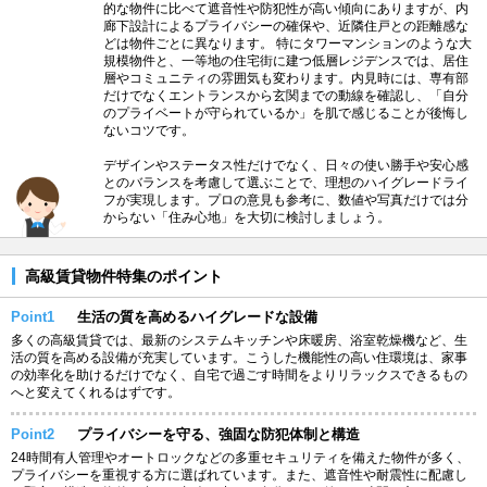
的な物件に比べて遮音性や防犯性が高い傾向にありますが、内
廊下設計によるプライバシーの確保や、近隣住戸との距離感な
どは物件ごとに異なります。 特にタワーマンションのような大
規模物件と、一等地の住宅街に建つ低層レジデンスでは、居住
層やコミュニティの雰囲気も変わります。内見時には、専有部
だけでなくエントランスから玄関までの動線を確認し、「自分
のプライベートが守られているか」を肌で感じることが後悔し
ないコツです。
デザインやステータス性だけでなく、日々の使い勝手や安心感
とのバランスを考慮して選ぶことで、理想のハイグレードライ
フが実現します。プロの意見も参考に、数値や写真だけでは分
からない「住み心地」を大切に検討しましょう。
高級賃貸物件特集のポイント
Point1
生活の質を高めるハイグレードな設備
多くの高級賃貸では、最新のシステムキッチンや床暖房、浴室乾燥機など、生
活の質を高める設備が充実しています。こうした機能性の高い住環境は、家事
の効率化を助けるだけでなく、自宅で過ごす時間をよりリラックスできるもの
へと変えてくれるはずです。
Point2
プライバシーを守る、強固な防犯体制と構造
24時間有人管理やオートロックなどの多重セキュリティを備えた物件が多く、
プライバシーを重視する方に選ばれています。また、遮音性や耐震性に配慮し