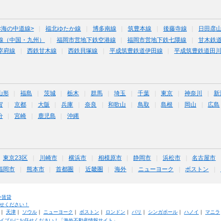
<海の中道線>
福北ゆたか線
博多南線
筑豊本線
後藤寺線
日田彦
線（中国・九州）
福岡市営地下鉄空港線
福岡市営地下鉄七隈線
甘木鉄
宰府線
西鉄甘木線
西鉄貝塚線
平成筑豊鉄道伊田線
平成筑豊鉄道田
山形
福島
茨城
栃木
群馬
埼玉
千葉
東京
神奈川
新
賀
京都
大阪
兵庫
奈良
和歌山
鳥取
島根
岡山
広島
分
宮崎
鹿児島
沖縄
東京23区
川崎市
横浜市
相模原市
静岡市
浜松市
名古屋市
福岡市
熊本市
首都圏
近畿圏
海外
ニューヨーク
ボストン
外賃貸
せください！
｜
天津
｜
ソウル
｜
ニューヨーク
｜
ボストン
｜
ロンドン
｜
パリ
｜
シンガポール
｜
ハノイ
｜
マニラ
イブルにお任せください！「海外不動産情報サイト」