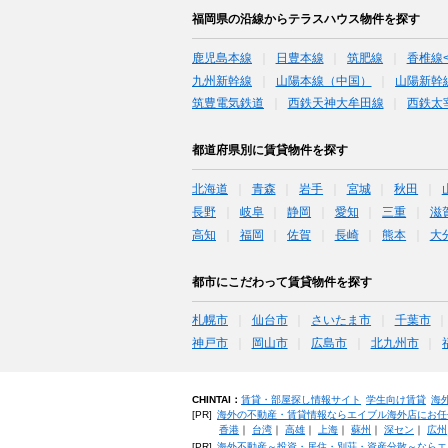
福岡県の沿線からテラスハウス物件を探す
鹿児島本線
日豊本線
筑肥線
香椎線
九州新幹線
山陽本線（中国）
山陽新幹
筑豊電気鉄道
西鉄天神大牟田線
西鉄太
都道府県別に賃貸物件を探す
北海道
青森
岩手
宮城
秋田
長野
岐阜
静岡
愛知
三重
滋
高知
福岡
佐賀
長崎
熊本
大
都市にこだわって賃貸物件を探す
札幌市
仙台市
さいたま市
千葉市
神戸市
岡山市
広島市
北九州市
CHINTAI：
賃貸・部屋探し情報サイト
学生向け賃貸
海
[PR]
海外の不動産・賃貸情報ならエイブル海外店にお任
香港
｜
台湾
｜
高雄
｜
上海
｜
蘇州
｜
深セン
｜
広州
[PR]
海外不動産～投資・居住・別荘・資産分散～ならエ