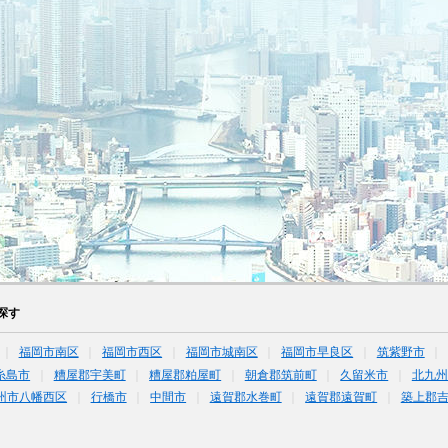
探す
福岡市南区
福岡市西区
福岡市城南区
福岡市早良区
筑紫野市
糸島市
糟屋郡宇美町
糟屋郡粕屋町
朝倉郡筑前町
久留米市
北九州
州市八幡西区
行橋市
中間市
遠賀郡水巻町
遠賀郡遠賀町
築上郡