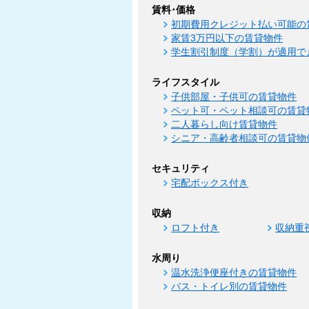
賃料･価格
初期費用クレジット払い可能の
家賃3万円以下の賃貸物件
学生割引制度（学割）が適用で
ライフスタイル
子供部屋・子供可の賃貸物件
ペット可・ペット相談可の賃貸
二人暮らし向け賃貸物件
シニア・高齢者相談可の賃貸物
セキュリティ
宅配ボックス付き
収納
ロフト付き
収納重
水周り
温水洗浄便座付きの賃貸物件
バス・トイレ別の賃貸物件