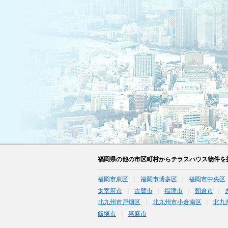
福岡県の他の市区町村からテラスハウス物件を
福岡市東区
福岡市博多区
福岡市中央区
太宰府市
古賀市
福津市
朝倉市
北九州市戸畑区
北九州市小倉南区
北九
飯塚市
嘉麻市