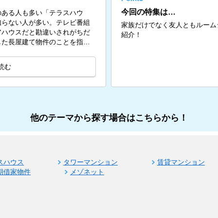
今回の特集は…
のある人も多い「テラスハウ
知らない人が多い。テレビ番組
家族だけでなく友人ともルーム
アハウスだと勘違いされがちだ
紹介！
した長屋建て物件のことを指
読む
他のテーマから探す場合はこちらから！
スハウス
タワーマンション
賃貸マンション
期借家物件
メゾネット