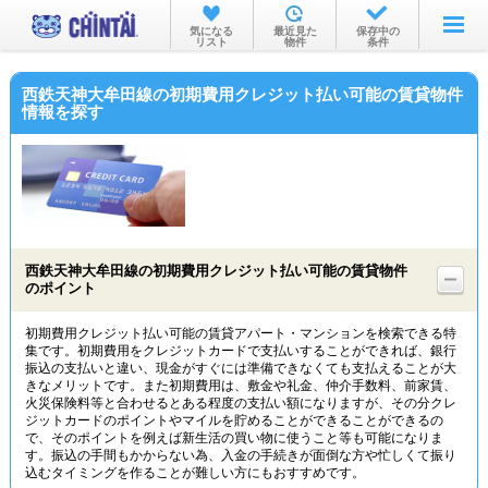
お部屋を探す
気になる
最近見た
保存中の
リスト
物件
条件
沿線・駅から
西鉄天神大牟田線の初期費用クレジット払い可能の賃貸物件
住所から
情報を探す
家賃相場から
通勤通学時間から
物件特集から
西鉄天神大牟田線の初期費用クレジット払い可能の賃貸物件
不動産会社から
のポイント
TOP
初期費用クレジット払い可能の賃貸アパート・マンションを検索できる特
集です。初期費用をクレジットカードで支払いすることができれば、銀行
振込の支払いと違い、現金がすぐには準備できなくても支払えることが大
きなメリットです。また初期費用は、敷金や礼金、仲介手数料、前家賃、
火災保険料等と合わせるとある程度の支払い額になりますが、その分クレ
ジットカードのポイントやマイルを貯めることができることができるの
で、そのポイントを例えば新生活の買い物に使うこと等も可能になりま
す。振込の手間もかからない為、入金の手続きが面倒な方や忙しくて振り
込むタイミングを作ることが難しい方にもおすすめです。