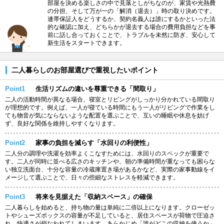
部屋を決める楽しさの中で見落としがちなのが、家賃や光熱費
の分担、そして万が一の「解消（退去）」時の取り決めです。
連帯保証人をどうするか、契約名義人は誰にするかといった法
的な確認に加え、どちらかが退去する場合の費用負担などを事
前に話し合っておくことで、トラブルを未然に防ぎ、安心して
新生活をスタートできます。
二人暮らしのお部屋選びで重視したいポイント
Point1
生活リズムの違いを尊重できる「間取り」
二人の活動時間が異なる場合、寝室とリビングがしっかり分かれている間取り
が理想的です。例えば、一人が寝ている時間にもう一人がリビングで作業をし
ても物音が気にならないような配置を選ぶことで、互いの睡眠や休息を妨げ
ず、良好な関係を維持しやすくなります。
Point2
家事の負担を減らす「水回りの利便性」
二人分の調理や洗濯を効率よくこなすためには、水回りのスペックが重要で
す。二人が同時に並べる広さのキッチンや、朝の準備時間が重なっても困らな
い独立洗面台、十分な容量の冷蔵庫置き場があるかなど、実際の家事動線をイ
メージして選ぶことで、日々の些細なストレスを軽減できます。
Point3
将来を見据えた「収納スペース」の確保
二人暮らしを始めると、持ち物の量は単純に二倍以上になります。クローゼッ
トやシューズボックスの容量が不足していると、居住スペースが荷物で圧迫さ
れ、快適さが損なわれてしまいます。あらかじめ「誰がどこの収納を使うか」