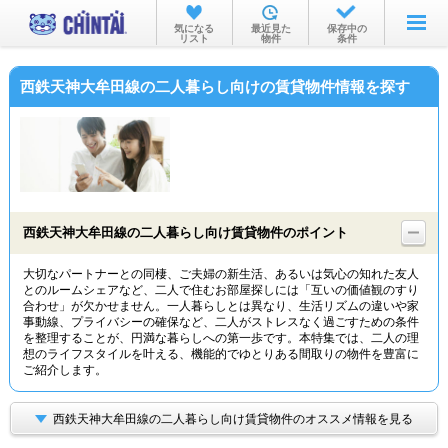
お部屋を探す
気になる
最近見た
保存中の
リスト
物件
条件
沿線・駅から
西鉄天神大牟田線の二人暮らし向けの賃貸物件情報を探す
住所から
家賃相場から
通勤通学時間から
物件特集から
西鉄天神大牟田線の二人暮らし向け賃貸物件のポイント
不動産会社から
大切なパートナーとの同棲、ご夫婦の新生活、あるいは気心の知れた友人
とのルームシェアなど、二人で住むお部屋探しには「互いの価値観のすり
TOP
合わせ」が欠かせません。一人暮らしとは異なり、生活リズムの違いや家
事動線、プライバシーの確保など、二人がストレスなく過ごすための条件
を整理することが、円満な暮らしへの第一歩です。本特集では、二人の理
想のライフスタイルを叶える、機能的でゆとりある間取りの物件を豊富に
ご紹介します。
西鉄天神大牟田線の二人暮らし向け賃貸物件のオススメ情報を見る