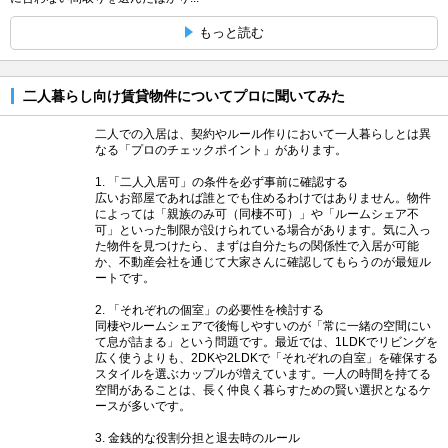
もっと読む
二人暮らし向け賃貸物件についてプロに聞いてみた
二人での入居は、契約やルール作りにおいて一人暮らしとは異
なる「プロのチェックポイント」があります。
1. 「二人入居可」の条件を必ず事前に確認する
広いお部屋であれば誰とでも住めるわけではありません。物件
によっては「親族のみ可（同棲不可）」や「ルームシェア不
可」といった制限が設けられている場合があります。気に入っ
た物件を見つけたら、まずは自分たちの関係性で入居が可能
か、不動産会社を通じて大家さんに確認してもらうのが最短ル
ートです。
2. 「それぞれの個室」の必要性を検討する
同棲やルームシェアで後悔しやすいのが「常に一緒の空間にい
て息が詰まる」という問題です。最近では、1LDKでリビングを
広く使うよりも、2DKや2LDKで「それぞれの自室」を確保する
スタイルを選ぶカップルが増えています。一人の時間を持てる
空間があることは、長く仲良く暮らすための賢い選択となるケ
ースが多いです。
3. 金銭的な役割分担と退去時のルール