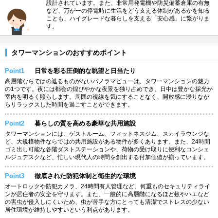
設計されています。また、非常用発電機や防災備蓄倉庫の有無
など、万が一の停電時に生活をどう支える体制があるかを知る
ことも、ハイグレードな暮らしを支える「安心感」に繋がりま
す。
タワーマンションのおすすめポイント
Point1
日常を彩る圧倒的な眺望と日当たり
高層階ならではの遮るものがないパノラマビューは、タワーマンションの魅力
の1つです。夜には都会の煌びやかな夜景を独り占めでき、日中は豊かな採光が
室内を明るく照らします。周囲の視線を気にすることなく、開放感に浸りなが
らリラックスした時間を過ごすことができます。
Point2
暮らしの質を高める豪華な共用施設
タワーマンションには、ゲストルーム、フィットネスジム、スカイラウンジな
ど、大規模物件ならではの共用施設がある物件が多くあります。また、24時間
ゴミ出し可能な各階ダストステーションや、荷物の受け取りに便利なコンシェ
ルジュデスクなど、忙しい現代人の時間を創出する付加価値が揃っています。
Point3
徹底された防犯体制と衛生的な環境
オートロックや防犯カメラ、24時間有人管理など、何重ものセキュリティライ
ンが居住者の安全を守ります。また、一般的に高層階になるほど蚊やハエなど
の害虫が侵入しにくいため、虫が苦手な方にとっても清潔でストレスの少ない
居住環境が維持しやすいという利点があります。