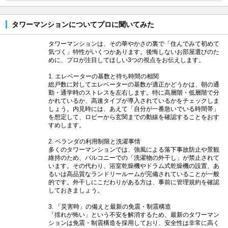
タワーマンションについてプロに聞いてみた
タワーマンションは、その華やかさの裏で「住んでみて初めて
気づく」特性がいくつかあります。後悔しないお部屋選びのた
めに、プロが注目してほしい3つの視点をお伝えします。
1. エレベーターの基数と待ち時間の相関
総戸数に対してエレベーターの基数が適正かどうかは、朝の通
勤・通学時のストレスを左右します。特に高層階・低層階で分
かれているか、高速タイプが導入されているかをチェックしま
しょう。内見時には、あえて「自分が一番急いでいる時間帯」
を想定して、ロビーから玄関までの動線を確認することをおす
すめします。
2. ベランダの利用制限と洗濯事情
多くのタワーマンションでは、強風による落下事故防止や景観
維持のため、バルコニーでの「洗濯物の外干し」が禁止されて
います。その代わり、浴室乾燥機やドラム式乾燥機の設置、あ
るいは高品質なランドリールームが完備されていることが一般
的です。外干しにこだわりがある方は、事前に管理規約を確認
しておきましょう。
3. 「災害時」の備えと最新の免震・制震構造
「揺れが怖い」という不安を解消するため、最新のタワーマン
ションは免震・制震構造を採用しており、安全性は非常に高く