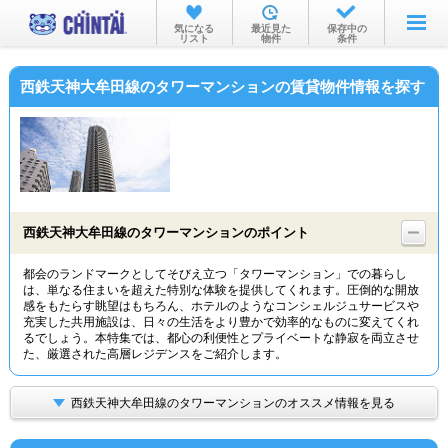
お部屋を探す
気になる
最近見た
保存中の
リスト
物件
条件
沿線・駅から
西鉄天神大牟田線のタワーマンションの賃貸物件情報を探す
住所から
家賃相場から
通勤通学時間から
物件特集から
西鉄天神大牟田線のタワーマンションのポイント
不動産会社から
都会のランドマークとしてそびえ立つ「タワーマンション」での暮らし
は、単なる住まいを超えた特別な体験を提供してくれます。圧倒的な開放
TOP
感をもたらす眺望はもちろん、ホテルのようなコンシェルジュサービスや
充実した共用施設は、日々の生活をより豊かで効率的なものに変えてくれ
るでしょう。本特集では、都心の利便性とプライベートな静寂を両立させ
た、厳選された高層レジデンスをご紹介します。
西鉄天神大牟田線のタワーマンションのオススメ情報を見る