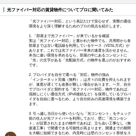
光ファイバー対応の賃貸物件についてプロに聞いてみた
「光ファイバー対応」という表記だけで安心せず、実際の通信
環境をより深く理解するためのプロの視点を紹介します。
1. 「部屋まで光ファイバー」が来ているかを確認
実は「光ファイバー対応」と書かれた物件でも、共用部から各
部屋までは古い電話線を利用しているケース（VDSL方式）が
あります。これでは光ファイバー本来の速度を活かせません。
本当に速い環境を求めるなら、部屋の中にあるコンセントに
「光」の文字がある「光配線方式」の物件を選ぶのがおすすめ
です。
2. プロバイダを自分で選べる「対応」物件の強み
「インターネット完備（無料）」は月々の出費を抑えられます
が、速度が遅くても改善が難しい場合があります。一方、自分
でプロバイダと契約する「光ファイバー対応」物件であれば、
混雑しにくい通信方式（IPv6接続など）を採用しているプロバ
イダを自由に選べるため、より自分好みの高速環境を構築でき
ます。
3. 引っ越し当日から使いたいなら「光コンセント」をチェック
前の住人が光ファイバーを利用しており、壁に「光コンセン
ト」が設置されたままの物件であれば、立ち会い工事なし（無
派遣工事）で開通できる可能性が高まります。開通までの期間
を大幅に短縮できるため、内見時には壁のコンセント形状をス