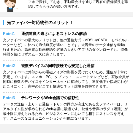
マホで撮影しておき、不動産会社を通じて現在の設備状況を確
認してもらうのが賢い方法です。
光ファイバー対応物件のメリット！
Point1
通信速度の速さによるストレスの解消
光ファイバーの最大のメリットは、他の通信方式（ADSLやCATV、モバイルル
ーターなど）に比べて通信速度が速いことです。大容量のデータ通信を瞬時に
行えるため、高画質な動画視聴や容量の大きいアプリのダウンロードも、待機
時間を気にせずスムーズに完了します。
Point2
複数デバイスの同時接続でも安定した通信
光ファイバーは外部からの電磁ノイズの影響を受けにくいため、通信が非常に
安定しています。スマホ、PC、タブレット、スマートテレビなど、家族全員が
同時に複数のデバイスをインターネットに接続しても、速度低下や接続切れが
起こりにくく、家中のどこでも快適なネット環境を維持できます。
Point3
テレワークやWeb会議での信頼性
データの送信（上り）と受信（下り）の両方が高速である光ファイバーは、リ
アルタイム性が求められるWeb会議に最適です。映像や音声のラグ（遅延）が
最小限に抑えられるため、ビジネスシーンにおいても相手にストレスを与え
ず、スムーズなコミュニケーションが可能になります。