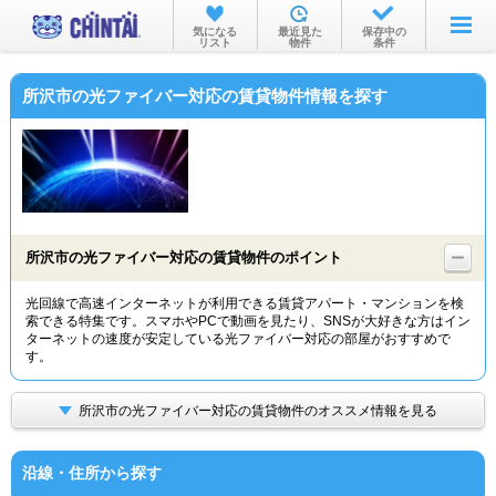
お部屋を探す
気になる
最近見た
保存中の
リスト
物件
条件
沿線・駅から
所沢市の光ファイバー対応の賃貸物件情報を探す
住所から
家賃相場から
通勤通学時間から
物件特集から
所沢市の光ファイバー対応の賃貸物件のポイント
不動産会社から
光回線で高速インターネットが利用できる賃貸アパート・マンションを検
索できる特集です。スマホやPCで動画を見たり、SNSが大好きな方はイン
TOP
ターネットの速度が安定している光ファイバー対応の部屋がおすすめで
す。
所沢市の光ファイバー対応の賃貸物件のオススメ情報を見る
沿線・住所から探す