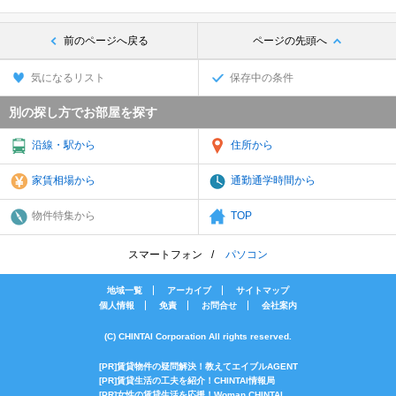
前のページへ戻る
ページの先頭へ
気になるリスト
保存中の条件
別の探し方でお部屋を探す
沿線・駅から
住所から
家賃相場から
通勤通学時間から
物件特集から
TOP
スマートフォン
パソコン
地域一覧
アーカイブ
サイトマップ
個人情報
免責
お問合せ
会社案内
(C) CHINTAI Corporation All rights reserved.
[PR]賃貸物件の疑問解決！教えてエイブルAGENT
[PR]賃貸生活の工夫を紹介！CHINTAI情報局
[PR]女性の賃貸生活を応援！Woman.CHINTAI