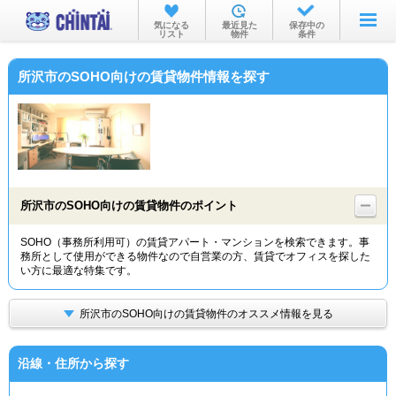
お部屋を探す
気になる
最近見た
保存中の
リスト
物件
条件
沿線・駅から
所沢市のSOHO向けの賃貸物件情報を探す
住所から
家賃相場から
通勤通学時間から
物件特集から
所沢市のSOHO向けの賃貸物件のポイント
不動産会社から
SOHO（事務所利用可）の賃貸アパート・マンションを検索できます。事
務所として使用ができる物件なので自営業の方、賃貸でオフィスを探した
TOP
い方に最適な特集です。
所沢市のSOHO向けの賃貸物件のオススメ情報を見る
沿線・住所から探す