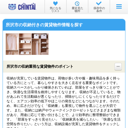
お部屋を探す
気になる
最近見た
保存中の
リスト
物件
条件
沿線・駅から
所沢市の収納付きの賃貸物件情報を探す
住所から
家賃相場から
通勤通学時間から
物件特集から
所沢市の収納重視な賃貸物件のポイント
不動産会社から
収納が充実している賃貸物件は、荷物が多い方や服・趣味用品を多く持っ
ている方にとって、暮らしやすさを大きく左右する重要なポイントです。
TOP
収納スペースがしっかり確保されていれば、部屋をすっきり保つことがで
き、快適な生活環境を維持しやすくなります。 収納が不足していると、物
があふれて生活動線が悪くなったり、掃除がしにくくなったりするだけで
なく、エアコン効率の低下やほこりの発生などにもつながります。そのた
め、単に広さだけでなく「収納量」も重視して物件を選ぶことが大切で
す。 また、収納には納戸やウォークインクローゼットなどさまざまな種類
があり、用途に応じて使い分けることで、より効率的に整理整頓ができま
す。 「部屋をすっきり見せたい」「収納家具を減らしたい」「快適な生活
空間を作りたい」という方は、収納設備が充実した賃貸物件をチェックし