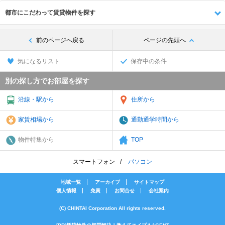
都市にこだわって賃貸物件を探す
前のページへ戻る
ページの先頭へ
気になるリスト
保存中の条件
別の探し方でお部屋を探す
沿線・駅から
住所から
家賃相場から
通勤通学時間から
物件特集から
TOP
スマートフォン
パソコン
地域一覧
アーカイブ
サイトマップ
個人情報
免責
お問合せ
会社案内
(C) CHINTAI Corporation All rights reserved.