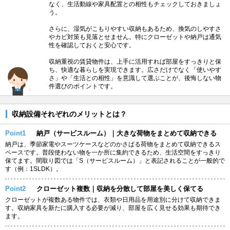
なく、生活動線や家具配置との相性もチェックしておきましょ
う。
さらに、湿気がこもりやすい収納もあるため、換気のしやすさ
やカビ対策も見落とせません。特にクローゼットや納戸は通気
性を確認しておくと安心です。
収納重視の賃貸物件は、上手に活用すれば部屋をすっきりと保
ち、快適な暮らしを実現できます。広さだけでなく「使いやす
さ」や「生活との相性」を意識して選ぶことが、後悔しない物
件選びのポイントです。
収納設備それぞれのメリットとは？
Point1
納戸（サービスルーム）｜大きな荷物をまとめて収納できる
納戸は、季節家電やスーツケースなどのかさばる荷物をまとめて収納できるス
ペースです。普段使わない物を一か所に集約できるため、生活空間をすっきり
保てます。間取り図では「S（サービスルーム）」と表記されることが一般的で
す（例：1SLDK）。
Point2
クローゼット複数｜収納を分散して部屋を美しく保てる
クローゼットが複数ある物件では、衣類や日用品を用途別に分けて収納できま
す。収納家具を新たに購入する必要が減り、部屋を広く見せる効果も期待でき
ます。