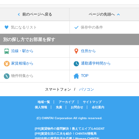
前のページへ戻る
ページの先頭へ
気になるリスト
保存中の条件
別の探し方でお部屋を探す
沿線・駅から
住所から
家賃相場から
通勤通学時間から
物件特集から
TOP
スマートフォン
パソコン
地域一覧
アーカイブ
サイトマップ
個人情報
免責
お問合せ
会社案内
(C) CHINTAI Corporation All rights reserved.
[PR]賃貸物件の疑問解決！教えてエイブルAGENT
[PR]賃貸生活の工夫を紹介！CHINTAI情報局
[PR]女性の賃貸生活を応援！Woman.CHINTAI