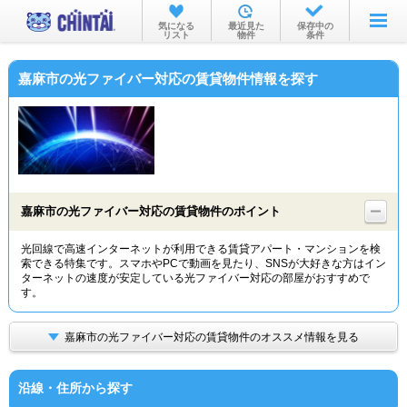
お部屋を探す
気になる
最近見た
保存中の
リスト
物件
条件
沿線・駅から
嘉麻市の光ファイバー対応の賃貸物件情報を探す
住所から
家賃相場から
通勤通学時間から
物件特集から
嘉麻市の光ファイバー対応の賃貸物件のポイント
不動産会社から
光回線で高速インターネットが利用できる賃貸アパート・マンションを検
索できる特集です。スマホやPCで動画を見たり、SNSが大好きな方はイン
TOP
ターネットの速度が安定している光ファイバー対応の部屋がおすすめで
す。
嘉麻市の光ファイバー対応の賃貸物件のオススメ情報を見る
沿線・住所から探す