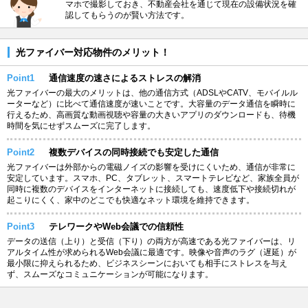
マホで撮影しておき、不動産会社を通じて現在の設備状況を確
認してもらうのが賢い方法です。
光ファイバー対応物件のメリット！
Point1
通信速度の速さによるストレスの解消
光ファイバーの最大のメリットは、他の通信方式（ADSLやCATV、モバイルル
ーターなど）に比べて通信速度が速いことです。大容量のデータ通信を瞬時に
行えるため、高画質な動画視聴や容量の大きいアプリのダウンロードも、待機
時間を気にせずスムーズに完了します。
Point2
複数デバイスの同時接続でも安定した通信
光ファイバーは外部からの電磁ノイズの影響を受けにくいため、通信が非常に
安定しています。スマホ、PC、タブレット、スマートテレビなど、家族全員が
同時に複数のデバイスをインターネットに接続しても、速度低下や接続切れが
起こりにくく、家中のどこでも快適なネット環境を維持できます。
Point3
テレワークやWeb会議での信頼性
データの送信（上り）と受信（下り）の両方が高速である光ファイバーは、リ
アルタイム性が求められるWeb会議に最適です。映像や音声のラグ（遅延）が
最小限に抑えられるため、ビジネスシーンにおいても相手にストレスを与え
ず、スムーズなコミュニケーションが可能になります。