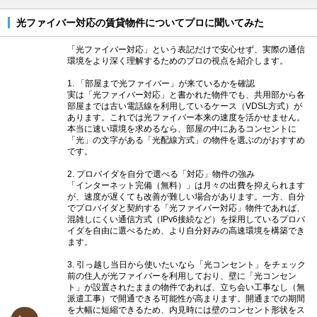
光ファイバー対応の賃貸物件についてプロに聞いてみた
「光ファイバー対応」という表記だけで安心せず、実際の通信
環境をより深く理解するためのプロの視点を紹介します。
1. 「部屋まで光ファイバー」が来ているかを確認
実は「光ファイバー対応」と書かれた物件でも、共用部から各
部屋までは古い電話線を利用しているケース（VDSL方式）が
あります。これでは光ファイバー本来の速度を活かせません。
本当に速い環境を求めるなら、部屋の中にあるコンセントに
「光」の文字がある「光配線方式」の物件を選ぶのがおすすめ
です。
2. プロバイダを自分で選べる「対応」物件の強み
「インターネット完備（無料）」は月々の出費を抑えられます
が、速度が遅くても改善が難しい場合があります。一方、自分
でプロバイダと契約する「光ファイバー対応」物件であれば、
混雑しにくい通信方式（IPv6接続など）を採用しているプロバ
イダを自由に選べるため、より自分好みの高速環境を構築でき
ます。
3. 引っ越し当日から使いたいなら「光コンセント」をチェック
前の住人が光ファイバーを利用しており、壁に「光コンセン
ト」が設置されたままの物件であれば、立ち会い工事なし（無
派遣工事）で開通できる可能性が高まります。開通までの期間
を大幅に短縮できるため、内見時には壁のコンセント形状をス