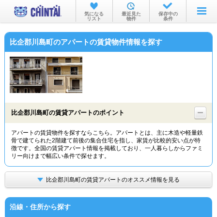
お部屋を探す
気になる
最近見た
保存中の
リスト
物件
条件
沿線・駅から
比企郡川島町のアパートの賃貸物件情報を探す
住所から
家賃相場から
通勤通学時間から
物件特集から
比企郡川島町の賃貸アパートのポイント
不動産会社から
アパートの賃貸物件を探すならこちら。アパートとは、主に木造や軽量鉄
骨で建てられた2階建て前後の集合住宅を指し、家賃が比較的安い点が特
TOP
徴です。全国の賃貸アパート情報を掲載しており、一人暮らしからファミ
リー向けまで幅広い条件で探せます。
比企郡川島町の賃貸アパートのオススメ情報を見る
沿線・住所から探す