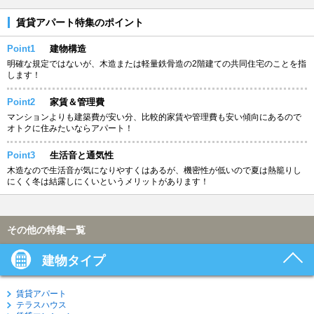
賃貸アパート特集のポイント
Point1
建物構造
明確な規定ではないが、木造または軽量鉄骨造の2階建ての共同住宅のことを指
します！
Point2
家賃＆管理費
マンションよりも建築費が安い分、比較的家賃や管理費も安い傾向にあるので
オトクに住みたいならアパート！
Point3
生活音と通気性
木造なので生活音が気になりやすくはあるが、機密性が低いので夏は熱籠りし
にくく冬は結露しにくいというメリットがあります！
その他の特集一覧
建物タイプ
賃貸アパート
テラスハウス