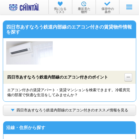
お部屋を探す
気になる
最近見た
保存中の
リスト
物件
条件
沿線・駅から
四日市あすなろう鉄道内部線のエアコン付きの賃貸物件情報
住所から
を探す
家賃相場から
通勤通学時間から
物件特集から
四日市あすなろう鉄道内部線のエアコン付きのポイント
不動産会社から
エアコン付きの賃貸アパート・賃貸マンションを検索できます。冷暖房完
TOP
備の部屋で快適な生活をしてみませんか？
四日市あすなろう鉄道内部線のエアコン付きのオススメ情報を見る
沿線・住所から探す