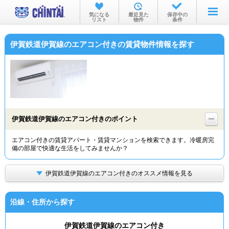
お部屋を探す
気になる
最近見た
保存中の
リスト
物件
条件
沿線・駅から
伊賀鉄道伊賀線のエアコン付きの賃貸物件情報を探す
住所から
家賃相場から
通勤通学時間から
物件特集から
伊賀鉄道伊賀線のエアコン付きのポイント
不動産会社から
エアコン付きの賃貸アパート・賃貸マンションを検索できます。冷暖房完
備の部屋で快適な生活をしてみませんか？
TOP
伊賀鉄道伊賀線のエアコン付きのオススメ情報を見る
沿線・住所から探す
伊賀鉄道伊賀線のエアコン付き