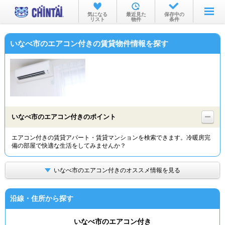
お部屋を探す
気になる
最近見た
保存中の
リスト
物件
条件
沿線・駅から
いなべ市のエアコン付きの賃貸物件情報を探す
住所から
家賃相場から
通勤通学時間から
物件特集から
いなべ市のエアコン付きのポイント
不動産会社から
エアコン付きの賃貸アパート・賃貸マンションを検索できます。冷暖房完
備の部屋で快適な生活をしてみませんか？
TOP
いなべ市のエアコン付きのオススメ情報を見る
沿線・住所から探す
いなべ市のエアコン付き