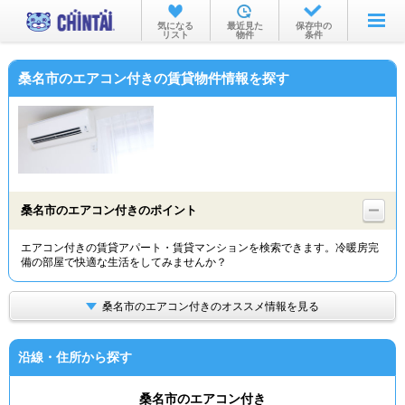
お部屋を探す
気になる
最近見た
保存中の
リスト
物件
条件
沿線・駅から
桑名市のエアコン付きの賃貸物件情報を探す
住所から
家賃相場から
通勤通学時間から
物件特集から
桑名市のエアコン付きのポイント
不動産会社から
エアコン付きの賃貸アパート・賃貸マンションを検索できます。冷暖房完
備の部屋で快適な生活をしてみませんか？
TOP
桑名市のエアコン付きのオススメ情報を見る
沿線・住所から探す
桑名市のエアコン付き