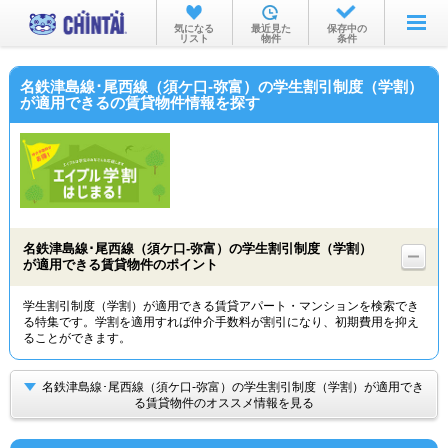
お部屋を探す
気になる
最近見た
保存中の
リスト
物件
条件
沿線・駅から
名鉄津島線･尾西線（須ケ口-弥富）の学生割引制度（学割）
住所から
が適用できるの賃貸物件情報を探す
家賃相場から
通勤通学時間から
物件特集から
名鉄津島線･尾西線（須ケ口-弥富）の学生割引制度（学割）
不動産会社から
が適用できる賃貸物件のポイント
TOP
学生割引制度（学割）が適用できる賃貸アパート・マンションを検索でき
る特集です。学割を適用すれば仲介手数料が割引になり、初期費用を抑え
ることができます。
名鉄津島線･尾西線（須ケ口-弥富）の学生割引制度（学割）が適用でき
る賃貸物件のオススメ情報を見る