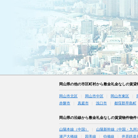
岡山県の他の市区町村から敷金礼金なしの賃貸
岡山市北区
岡山市中区
岡山市東区
赤磐市
真庭市
浅口市
都窪郡早島町
岡山県の沿線から敷金礼金なしの賃貸物件物件
山陽本線（中国）
山陽新幹線（中国・九州
瀬戸大橋線
因美線
伯備線
井原鉄道