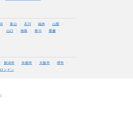
潟
富山
石川
福井
山梨
山口
徳島
香川
愛媛
新潟市
京都市
大阪市
堺市
ロンドン
｜