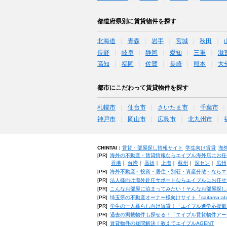
都道府県別に賃貸物件を探す
北海道
青森
岩手
宮城
秋田
長野
岐阜
静岡
愛知
三重
滋
高知
福岡
佐賀
長崎
熊本
大
都市にこだわって賃貸物件を探す
札幌市
仙台市
さいたま市
千葉市
神戸市
岡山市
広島市
北九州市
CHINTAI：
賃貸・部屋探し情報サイト
学生向け賃貸
海
[PR]
海外の不動産・賃貸情報ならエイブル海外店にお任
香港
｜
台湾
｜
高雄
｜
上海
｜
蘇州
｜
深セン
｜
広州
[PR]
海外不動産～投資・居住・別荘・資産分散～ならエ
[PR]
法人様向け海外赴任サポートならエイブルにお任せ
[PR]
こんなお部屋に泊まってみたい！そんなお部屋探し
[PR]
埼玉県の不動産オーナー様向けサイト「saitama.a
[PR]
学生の一人暮らし向け賃貸！「エイブル進学応援部
[PR]
過去の掲載物件も探せる！「エイブル賃貸物件アー
[PR]
賃貸物件の疑問解決！教えてエイブルAGENT