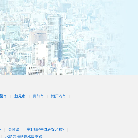
梁市
新見市
備前市
瀬戸内市
>
芸備線
宇野線<宇野みなと線>
水島臨海鉄道水島本線