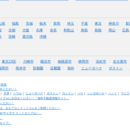
山形
福島
茨城
栃木
群馬
埼玉
千葉
東京
神奈川
新
賀
京都
大阪
兵庫
奈良
和歌山
鳥取
島根
岡山
広島
分
宮崎
鹿児島
沖縄
東京23区
川崎市
横浜市
相模原市
静岡市
浜松市
名古屋市
福岡市
熊本市
首都圏
近畿圏
海外
ニューヨーク
ボストン
外賃貸
せください！
｜
天津
｜
ソウル
｜
ニューヨーク
｜
ボストン
｜
ロンドン
｜
パリ
｜
シンガポール
｜
ハノイ
｜
マニラ
イブルにお任せください！「海外不動産情報サイト」
ください！
は、おもてなしドットコムをご利用ください！
ble(サイタマ ドットエイブル）」
」
カイブ」