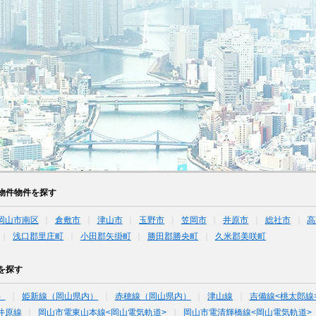
物件物件を探す
岡山市南区
倉敷市
津山市
玉野市
笠岡市
井原市
総社市
高
浅口郡里庄町
小田郡矢掛町
勝田郡勝央町
久米郡美咲町
を探す
）
姫新線（岡山県内）
赤穂線（岡山県内）
津山線
吉備線<桃太郎線
井原線
岡山市電東山本線<岡山電気軌道>
岡山市電清輝橋線<岡山電気軌道>