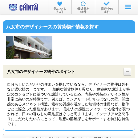
お部屋を探す
気になる
最近見た
保存中の
リスト
物件
条件
沿線・駅から
八女市のデザイナーズの賃貸物件情報を探す
住所から
家賃相場から
通勤通学時間から
物件特集から
八女市のデザイナーズ物件のポイント
不動産会社から
自分らしいこだわりの住まいを探しているなら、デザイナーズ物件は外せ
ない選択肢の一つです。 一般的な賃貸物件と異なり、建築家や設計士が特
TOP
定のコンセプトに基づいて設計しているため、内装や外装のデザイン性が
非常に高いのが特徴です。例えば、コンクリート打ちっぱなしの壁、開放
感のあるメゾネット構造、素材の質感を活かした無垢材の使用など、物件
ごとに際立った個性があります。 住む人の感性にフィットする物件が見つ
かれば、日々の暮らしの満足度はぐっと高まります。インテリアや空間作
りにこだわりたい方にとって、理想の部屋探しをサポートする特別な特集
です。