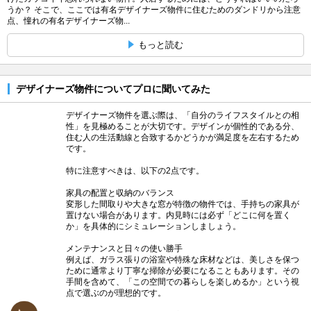
うか？ そこで、ここでは有名デザイナーズ物件に住むためのダンドリから注意
点、憧れの有名デザイナーズ物...
もっと読む
デザイナーズ物件についてプロに聞いてみた
デザイナーズ物件を選ぶ際は、「自分のライフスタイルとの相
性」を見極めることが大切です。デザインが個性的である分、
住む人の生活動線と合致するかどうかが満足度を左右するため
です。
特に注意すべきは、以下の2点です。
家具の配置と収納のバランス
変形した間取りや大きな窓が特徴の物件では、手持ちの家具が
置けない場合があります。内見時には必ず「どこに何を置く
か」を具体的にシミュレーションしましょう。
メンテナンスと日々の使い勝手
例えば、ガラス張りの浴室や特殊な床材などは、美しさを保つ
ために通常より丁寧な掃除が必要になることもあります。その
手間を含めて、「この空間での暮らしを楽しめるか」という視
点で選ぶのが理想的です。