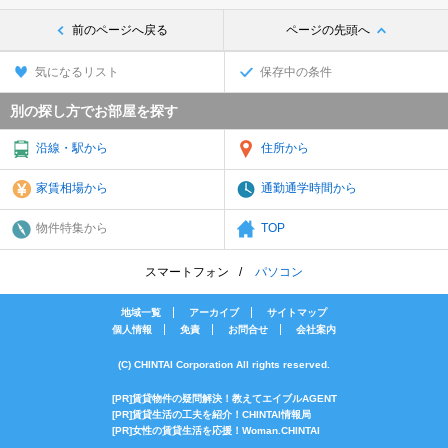
前のページへ戻る
ページの先頭へ
気になるリスト
保存中の条件
別の探し方でお部屋を探す
沿線・駅から
住所から
家賃相場から
通勤通学時間から
物件特集から
TOP
スマートフォン
パソコン
地域一覧
アーカイブ
サイトマップ
個人情報
免責
お問合せ
会社案内
(C) CHINTAI Corporation All rights reserved.
[PR]賃貸物件の疑問解決！教えてエイブルAGENT
[PR]賃貸生活の工夫を紹介！CHINTAI情報局
[PR]女性の賃貸生活を応援！Woman.CHINTAI