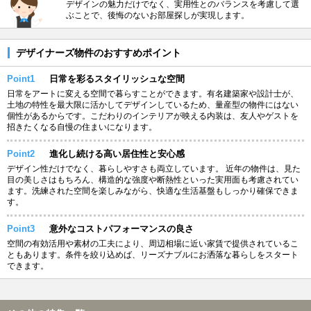
デザインの魅力だけでなく、実用性とのバランスを考慮して選
ぶことで、後悔のないお部屋探しが実現します。
デザイナーズ物件のおすすめポイント
Point1
日常を彩るスタイリッシュな空間
日常をアートに変える空間で暮らすことができます。有名建築家や設計士が、
土地の特性を最大限に活かしてデザインしているため、量産型の物件にはない
個性があるからです。こだわりのインテリアが映える内装は、友人やゲストを
招きたくなる自慢の住まいになります。
Point2
進化し続ける高い居住性と安心感
デザイン性だけでなく、暮らしやすさも両立しています。 近年の物件は、見た
目の美しさはもちろん、構造的な強度や断熱性といった実用面も考慮されてい
ます。洗練された空間を楽しみながら、快適な生活基盤もしっかり確保できま
す。
Point3
意外なコストパフォーマンスの良さ
空間の有効活用や素材の工夫により、周辺相場に近い家賃で提供されているこ
ともあります。条件を絞り込めば、リーズナブルにお洒落な暮らしをスタート
できます。