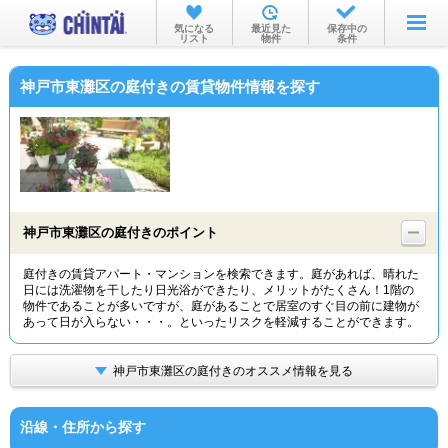
お部屋を探す
気になる
最近見た
保存中の
リスト
物件
条件
沿線・駅から
神戸市東灘区の庭付きの賃貸物件情報を探す
住所から
家賃相場から
通勤通学時間から
物件特集から
神戸市東灘区の庭付きのポイント
不動産会社から
庭付きの賃貸アパート・マンションを検索できます。庭があれば、晴れた
日には洗濯物を干したり日光浴ができたり、メリットがたくさん！1階の
TOP
物件であることが多いですが、庭があることで居室のすぐ目の前に建物が
あって日が入らない・・・。といったリスクを軽減することができます。
神戸市東灘区の庭付きのオススメ情報を見る
沿線・住所から探す