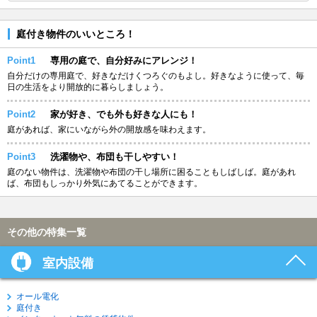
庭付き物件のいいところ！
Point1
専用の庭で、自分好みにアレンジ！
自分だけの専用庭で、好きなだけくつろぐのもよし。好きなように使って、毎
日の生活をより開放的に暮らしましょう。
Point2
家が好き、でも外も好きな人にも！
庭があれば、家にいながら外の開放感を味わえます。
Point3
洗濯物や、布団も干しやすい！
庭のない物件は、洗濯物や布団の干し場所に困ることもしばしば。庭があれ
ば、布団もしっかり外気にあてることができます。
その他の特集一覧
室内設備
オール電化
庭付き