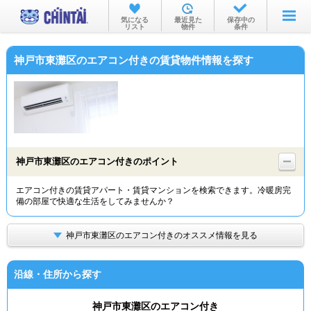
お部屋を探す
気になる
最近見た
保存中の
リスト
物件
条件
沿線・駅から
神戸市東灘区のエアコン付きの賃貸物件情報を探す
住所から
家賃相場から
通勤通学時間から
物件特集から
神戸市東灘区のエアコン付きのポイント
不動産会社から
エアコン付きの賃貸アパート・賃貸マンションを検索できます。冷暖房完
備の部屋で快適な生活をしてみませんか？
TOP
神戸市東灘区のエアコン付きのオススメ情報を見る
沿線・住所から探す
神戸市東灘区のエアコン付き