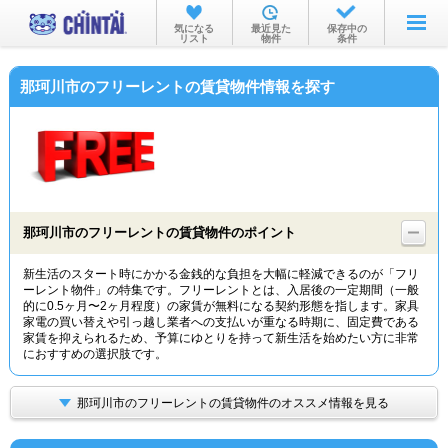
お部屋を探す
気になる
最近見た
保存中の
リスト
物件
条件
沿線・駅から
那珂川市のフリーレントの賃貸物件情報を探す
住所から
家賃相場から
通勤通学時間から
物件特集から
那珂川市のフリーレントの賃貸物件のポイント
不動産会社から
新生活のスタート時にかかる金銭的な負担を大幅に軽減できるのが「フリ
ーレント物件」の特集です。フリーレントとは、入居後の一定期間（一般
TOP
的に0.5ヶ月〜2ヶ月程度）の家賃が無料になる契約形態を指します。家具
家電の買い替えや引っ越し業者への支払いが重なる時期に、固定費である
家賃を抑えられるため、予算にゆとりを持って新生活を始めたい方に非常
におすすめの選択肢です。
那珂川市のフリーレントの賃貸物件のオススメ情報を見る