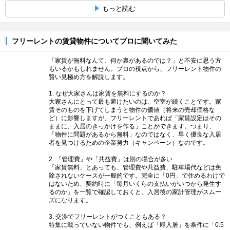
もっと読む
フリーレントの賃貸物件についてプロに聞いてみた
「家賃が無料なんて、何か裏があるのでは？」と不安に思う方
もいるかもしれません。プロの視点から、フリーレント物件の
賢い見極め方を解説します。
1. なぜ大家さんは家賃を無料にするのか？
大家さんにとって最も避けたいのは、空室が続くことです。家
賃そのものを下げてしまうと物件の価値（将来の売却価格な
ど）に影響しますが、フリーレントであれば「家賃設定はその
ままに、入居のきっかけを作る」ことができます。つまり、
「物件に問題があるから無料」なのではなく、早く優良な入居
者を見つけるための企業努力（キャンペーン）なのです。
2. 「管理費」や「共益費」は別の場合が多い
「家賃無料」とあっても、管理費や共益費、駐車場代などは免
除されないケースが一般的です。完全に「0円」で住めるわけで
はないため、契約時に「毎月いくらの支払いがいつから発生す
るのか」を一覧で確認しておくと、入居後の家計管理がスムー
ズになります。
3. 交渉でフリーレントがつくこともある？
特集に載っていない物件でも、例えば「即入居」を条件に「0.5