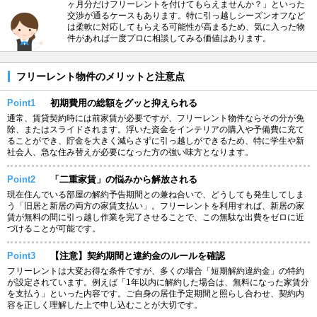
ヶ月分だけフリーレントを付けてもらえませんか？」といった
交渉が通るケースもあります。特に引っ越しシーズンオフなど
は柔軟に対応してもらえる可能性が高まるため、気に入った物
件があれば一度プロに相談してみる価値はあります。
フリーレント物件のメリットと注意点
Point1
初期費用の総額をグッと抑えられる
通常、賃貸契約時には前家賃が必要ですが、フリーレント物件ならその分が免
除、またはスライドされます。浮いた資金をインテリアの購入や予備費に充て
ることができ、貯金を大きく減らさずに引っ越しができるため、特に学生や新
社会人、急な住み替えが必要になった方の強い味方となります。
Point2
「二重家賃」の悩みから解放される
現在住んでいる部屋の解約予告期間との兼ね合いで、どうしても発生してしま
う「旧居と新居の両方の家賃支払い」。フリーレントを利用すれば、新居の家
賃が無料の間に引っ越し作業を完了させることで、この無駄な出費をゼロに近
づけることが可能です。
Point3
【注意】契約期間と違約金のルールを確認
フリーレントは大変お得な条件ですが、多くの場合「短期解約違約金」の特約
が設定されています。例えば「1年以内に解約した場合は、無料になった家賃分
を支払う」といった内容です。ご自身の居住予定期間と照らし合わせ、契約内
容を正しく理解した上で申し込むことが大切です。