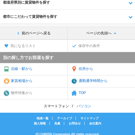
都道府県別に賃貸物件を探す
都市にこだわって賃貸物件を探す
前のページへ戻る
ページの先頭へ
気になるリスト
保存中の条件
別の探し方でお部屋を探す
沿線・駅から
住所から
家賃相場から
通勤通学時間から
物件特集から
TOP
スマートフォン
パソコン
地域一覧
アーカイブ
サイトマップ
個人情報
免責
お問合せ
会社案内
(C) CHINTAI Corporation All rights reserved.