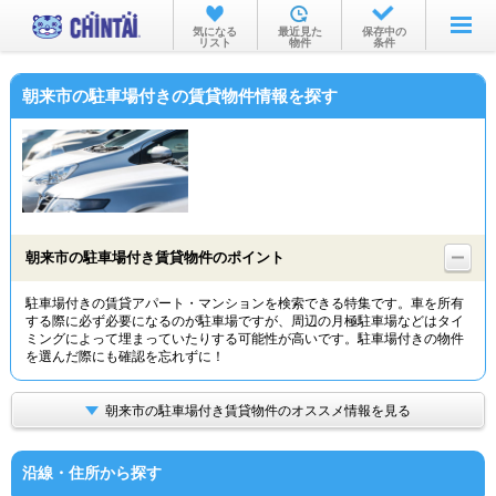
お部屋を探す
気になる
最近見た
保存中の
リスト
物件
条件
沿線・駅から
朝来市の駐車場付きの賃貸物件情報を探す
住所から
家賃相場から
通勤通学時間から
物件特集から
朝来市の駐車場付き賃貸物件のポイント
不動産会社から
駐車場付きの賃貸アパート・マンションを検索できる特集です。車を所有
する際に必ず必要になるのが駐車場ですが、周辺の月極駐車場などはタイ
TOP
ミングによって埋まっていたりする可能性が高いです。駐車場付きの物件
を選んだ際にも確認を忘れずに！
朝来市の駐車場付き賃貸物件のオススメ情報を見る
沿線・住所から探す