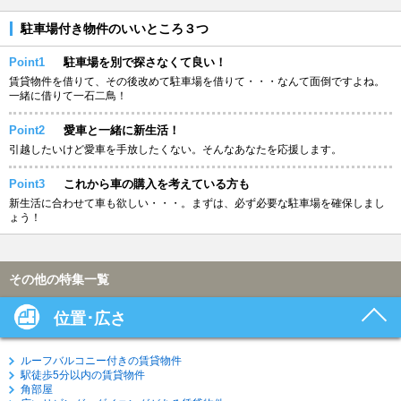
駐車場付き物件のいいところ３つ
Point1
駐車場を別で探さなくて良い！
賃貸物件を借りて、その後改めて駐車場を借りて・・・なんて面倒ですよね。
一緒に借りて一石二鳥！
Point2
愛車と一緒に新生活！
引越したいけど愛車を手放したくない。そんなあなたを応援します。
Point3
これから車の購入を考えている方も
新生活に合わせて車も欲しい・・・。まずは、必ず必要な駐車場を確保しまし
ょう！
その他の特集一覧
位置･広さ
ルーフバルコニー付きの賃貸物件
駅徒歩5分以内の賃貸物件
角部屋