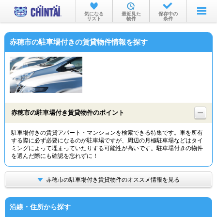
お部屋を探す
気になる
最近見た
保存中の
リスト
物件
条件
沿線・駅から
赤穂市の駐車場付きの賃貸物件情報を探す
住所から
家賃相場から
通勤通学時間から
物件特集から
赤穂市の駐車場付き賃貸物件のポイント
不動産会社から
駐車場付きの賃貸アパート・マンションを検索できる特集です。車を所有
する際に必ず必要になるのが駐車場ですが、周辺の月極駐車場などはタイ
TOP
ミングによって埋まっていたりする可能性が高いです。駐車場付きの物件
を選んだ際にも確認を忘れずに！
赤穂市の駐車場付き賃貸物件のオススメ情報を見る
沿線・住所から探す