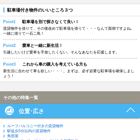
駐車場付き物件のいいところ３つ
Point1
駐車場を別で探さなくて良い！
賃貸物件を借りて、その後改めて駐車場を借りて・・・なんて面倒ですよね。
一緒に借りて一石二鳥！
Point2
愛車と一緒に新生活！
引越したいけど愛車を手放したくない。そんなあなたを応援します。
Point3
これから車の購入を考えている方も
新生活に合わせて車も欲しい・・・。まずは、必ず必要な駐車場を確保しまし
ょう！
その他の特集一覧
位置･広さ
ルーフバルコニー付きの賃貸物件
駅徒歩5分以内の賃貸物件
角部屋