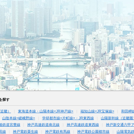
を探す
（近畿）
東海道本線・山陽本線<JR神戸線>
福知山線<JR宝塚線>
和田岬
山陰本線<嵯峨野線>
学研都市線<片町線>・JR東西線
山陽新幹線（近畿圏
後鉄道宮豊線
神戸高速鉄道南北線
神戸高速鉄道東西線
神戸新交通六甲
田線
神戸電鉄粟生線
神戸電鉄有馬線
神戸電鉄公園都市線
山陽電気