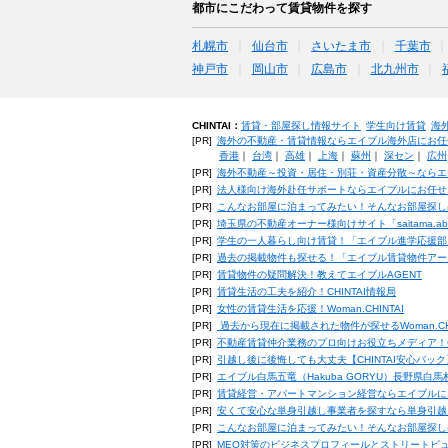
都市にこだわって賃貸物件を探す
札幌市
仙台市
さいたま市
千葉市
神戸市
岡山市
広島市
北九州市
CHINTAI：
賃貸・部屋探し情報サイト
学生向け賃貸
海
[PR]
海外の不動産・賃貸情報ならエイブル海外店にお任
香港
｜
台湾
｜
高雄
｜
上海
｜
蘇州
｜
深セン
｜
広州
[PR]
海外不動産～投資・居住・別荘・資産分散～ならエ
[PR]
法人様向け海外赴任サポートならエイブルにお任せ
[PR]
こんなお部屋に泊まってみたい！そんなお部屋探し
[PR]
埼玉県の不動産オーナー様向けサイト「saitama.a
[PR]
学生の一人暮らし向け賃貸！「エイブル進学応援部
[PR]
過去の掲載物件も探せる！「エイブル賃貸物件アー
[PR]
賃貸物件の疑問解決！教えてエイブルAGENT
[PR]
賃貸生活の工夫を紹介！CHINTAI情報局
[PR]
女性の賃貸生活を応援！Woman.CHINTAI
[PR]
過去から現在に掲載された物件が探せるWoman.CH
[PR]
不動産賃貸仲介業務のプロ向けお役立ちメディア！CHIN
[PR]
引越し後に後悔しても大丈夫【CHINTAI安心パッ
[PR]
エイブル白馬五竜（Hakuba GORYU）長野県白
[PR]
賃貸経営・アパートマンション経営ならエイブルに
[PR]
安くて安心な単身引越し事業者を探すなら単身引越
[PR]
こんなお部屋に泊まってみたい！そんなお部屋探し
[PR]
MEO対策のビジネスプロフィールとストリートビ