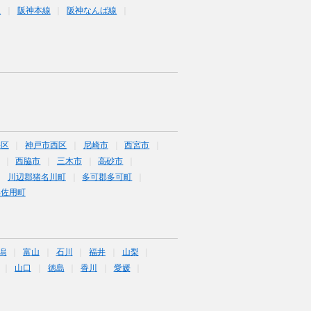
線
阪神本線
阪神なんば線
央区
神戸市西区
尼崎市
西宮市
西脇市
三木市
高砂市
川辺郡猪名川町
多可郡多可町
郡佐用町
潟
富山
石川
福井
山梨
山口
徳島
香川
愛媛