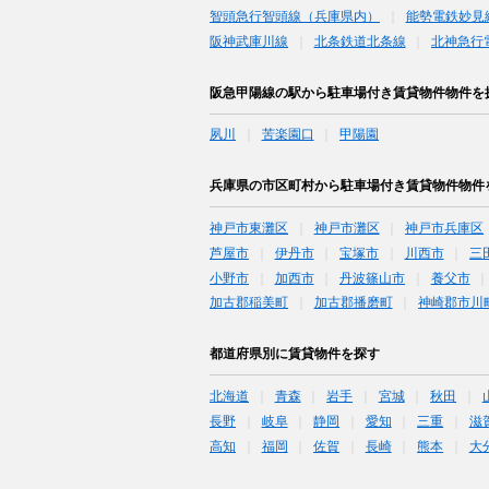
智頭急行智頭線（兵庫県内）
能勢電鉄妙見
阪神武庫川線
北条鉄道北条線
北神急行
阪急甲陽線の駅から駐車場付き賃貸物件物件を
夙川
苦楽園口
甲陽園
兵庫県の市区町村から駐車場付き賃貸物件物件
神戸市東灘区
神戸市灘区
神戸市兵庫区
芦屋市
伊丹市
宝塚市
川西市
三
小野市
加西市
丹波篠山市
養父市
加古郡稲美町
加古郡播磨町
神崎郡市川
都道府県別に賃貸物件を探す
北海道
青森
岩手
宮城
秋田
長野
岐阜
静岡
愛知
三重
滋
高知
福岡
佐賀
長崎
熊本
大