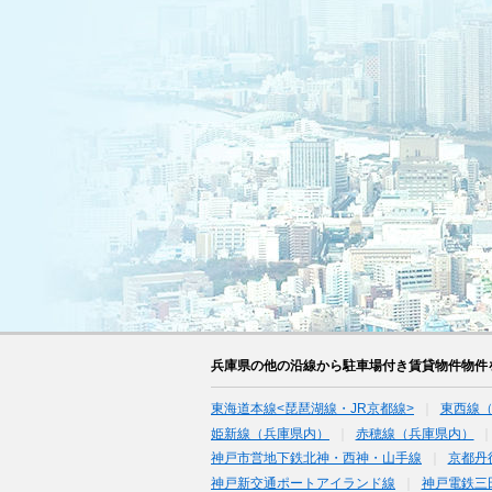
兵庫県の他の沿線から駐車場付き賃貸物件物件
東海道本線<琵琶湖線・JR京都線>
東西線
姫新線（兵庫県内）
赤穂線（兵庫県内）
神戸市営地下鉄北神・西神・山手線
京都丹
神戸新交通ポートアイランド線
神戸電鉄三