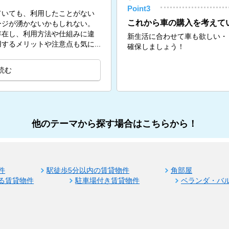
Point3
ていても、利用したことがない
これから車の購入を考えて
ージが湧かないかもしれない。
存在し、利用方法や仕組みに違
新生活に合わせて車も欲しい・
するメリットや注意点も気に...
確保しましょう！
読む
他のテーマから探す場合はこちらから！
件
駅徒歩5分以内の賃貸物件
角部屋
る賃貸物件
駐車場付き賃貸物件
ベランダ・バ