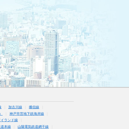
線
加古川線
播但線
）
神戸市営地下鉄海岸線
アイランド線
鉄道本線
山陽電気鉄道網干線