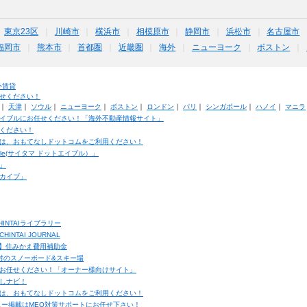
東京23区
川崎市
横浜市
相模原市
静岡市
浜松市
名古屋市
福岡市
熊本市
首都圏
近畿圏
海外
ニューヨーク
ボストン
外賃貸
せください！
｜
天津
｜
ソウル
｜
ニューヨーク
｜
ボストン
｜
ロンドン
｜
パリ
｜
シンガポール
｜
ハノイ
｜
マニラ
イブルにお任せください！「海外不動産情報サイト」
ください！
は、おもてなしドットコムをご利用ください！
ble(サイタマ ドットエイブル）」
」
カイブ」
INTAIライブラリー
TAI JOURNAL
ク】住みかえ費用補助金
馬村のスノーボード&スキー場
お任せください！「オーナー様向けサイト」
しナビ！
は、おもてなしドットコムをご利用ください！
ュー掲載はMEO対策サポートにお任せ下さい！