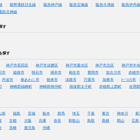
線
能勢電鉄日生線
阪急神戸線
阪急宝塚線
阪急今津線
阪急伊丹
電鉄北神線
探す
を探す
神戸市長田区
神戸市須磨区
神戸市垂水区
神戸市北区
神戸市中
田市
姫路市
明石市
洲本市
相生市
豊岡市
加古川市
赤穂市
丹波市
南あわじ市
朝来市
淡路市
宍粟市
加東市
たつの市
町
神崎郡福崎町
神崎郡神河町
揖保郡太子町
赤穂郡上郡町
佐用
山形
福島
茨城
栃木
群馬
埼玉
千葉
東京
神奈川
新
賀
京都
大阪
兵庫
奈良
和歌山
鳥取
島根
岡山
広島
分
宮崎
鹿児島
沖縄