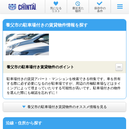
お部屋を探す
気になる
最近見た
保存中の
リスト
物件
条件
沿線・駅から
養父市の駐車場付きの賃貸物件情報を探す
住所から
家賃相場から
通勤通学時間から
物件特集から
養父市の駐車場付き賃貸物件のポイント
不動産会社から
駐車場付きの賃貸アパート・マンションを検索できる特集です。車を所有
する際に必ず必要になるのが駐車場ですが、周辺の月極駐車場などはタイ
TOP
ミングによって埋まっていたりする可能性が高いです。駐車場付きの物件
を選んだ際にも確認を忘れずに！
養父市の駐車場付き賃貸物件のオススメ情報を見る
沿線・住所から探す