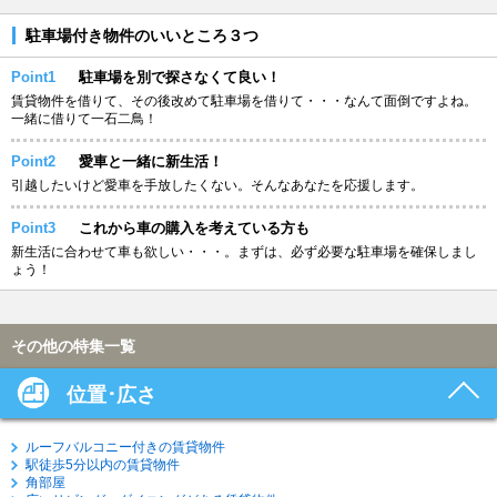
駐車場付き物件のいいところ３つ
Point1
駐車場を別で探さなくて良い！
賃貸物件を借りて、その後改めて駐車場を借りて・・・なんて面倒ですよね。
一緒に借りて一石二鳥！
Point2
愛車と一緒に新生活！
引越したいけど愛車を手放したくない。そんなあなたを応援します。
Point3
これから車の購入を考えている方も
新生活に合わせて車も欲しい・・・。まずは、必ず必要な駐車場を確保しまし
ょう！
その他の特集一覧
位置･広さ
ルーフバルコニー付きの賃貸物件
駅徒歩5分以内の賃貸物件
角部屋