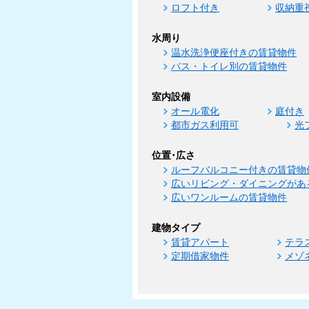
ロフト付き
収納重
水周り
温水洗浄便座付きの賃貸物件
バス・トイレ別の賃貸物件
室内設備
オール電化
庭付き
都市ガス利用可
光
位置･広さ
ルーフバルコニー付きの賃貸物
広いリビング・ダイニングがあ
広いワンルームの賃貸物件
建物タイプ
賃貸アパート
テラ
定期借家物件
メゾ