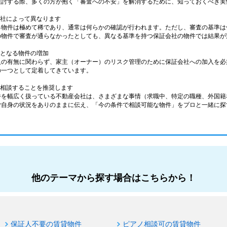
検討する際、多くの方が抱く「審査への不安」を解消するために、知っておくべき実
会社によって異なります
る物件は極めて稀であり、通常は何らかの確認が行われます。ただし、審査の基準は
の物件で審査が通らなかったとしても、異なる基準を持つ保証会社の物件では結果が
件となる物件の増加
人の有無に関わらず、家主（オーナー）のリスク管理のために保証会社への加入を必
の一つとして定着してきています。
に相談することを推奨します
件を幅広く扱っている不動産会社は、さまざまな事情（求職中、特定の職種、外国籍
ご自身の状況をありのままに伝え、「今の条件で相談可能な物件」をプロと一緒に探
他のテーマから探す場合はこちらから！
保証人不要の賃貸物件
ピアノ相談可の賃貸物件