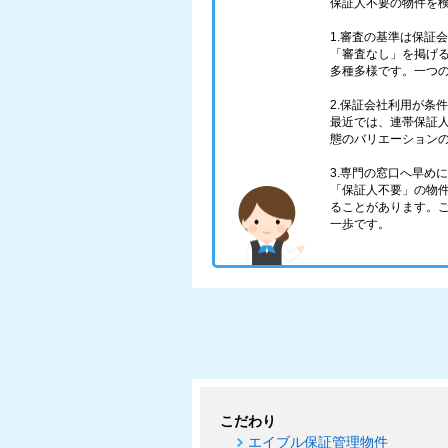
保証人不要の物件を
1.審査の基準は保証
「審査なし」を掲げ
多種多様です。一つ
2.保証会社利用が条
最近では、連帯保証
態のバリエーション
3.専門の窓口へ早め
「保証人不要」の物
ることがあります。
一歩です。
こだわり
エイブル保証管理物件