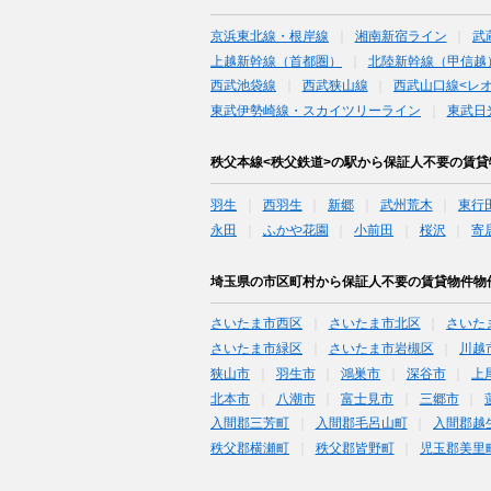
京浜東北線・根岸線
湘南新宿ライン
武
上越新幹線（首都圏）
北陸新幹線（甲信越
西武池袋線
西武狭山線
西武山口線<レ
東武伊勢崎線・スカイツリーライン
東武日
秩父本線<秩父鉄道>の駅から保証人不要の賃
羽生
西羽生
新郷
武州荒木
東行
永田
ふかや花園
小前田
桜沢
寄
埼玉県の市区町村から保証人不要の賃貸物件物
さいたま市西区
さいたま市北区
さいた
さいたま市緑区
さいたま市岩槻区
川越
狭山市
羽生市
鴻巣市
深谷市
上
北本市
八潮市
富士見市
三郷市
入間郡三芳町
入間郡毛呂山町
入間郡越
秩父郡横瀬町
秩父郡皆野町
児玉郡美里