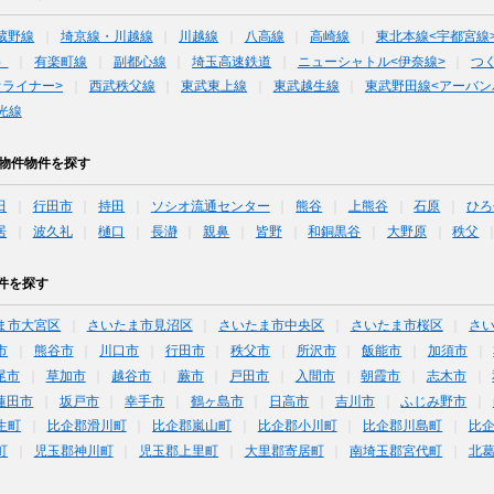
蔵野線
埼京線・川越線
川越線
八高線
高崎線
東北本線<宇都宮線
）
有楽町線
副都心線
埼玉高速鉄道
ニューシャトル<伊奈線>
つ
オライナー>
西武秩父線
東武東上線
東武越生線
東武野田線<アーバン
光線
貸物件物件を探す
田
行田市
持田
ソシオ流通センター
熊谷
上熊谷
石原
ひろ
居
波久礼
樋口
長瀞
親鼻
皆野
和銅黒谷
大野原
秩父
件を探す
ま市大宮区
さいたま市見沼区
さいたま市中央区
さいたま市桜区
さ
市
熊谷市
川口市
行田市
秩父市
所沢市
飯能市
加須市
尾市
草加市
越谷市
蕨市
戸田市
入間市
朝霞市
志木市
蓮田市
坂戸市
幸手市
鶴ヶ島市
日高市
吉川市
ふじみ野市
生町
比企郡滑川町
比企郡嵐山町
比企郡小川町
比企郡川島町
比
町
児玉郡神川町
児玉郡上里町
大里郡寄居町
南埼玉郡宮代町
北