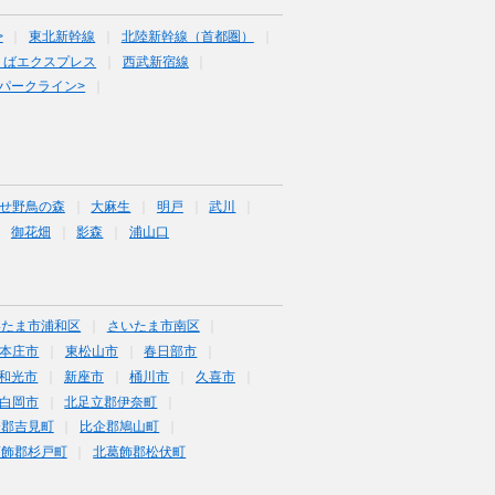
>
東北新幹線
北陸新幹線（首都圏）
くばエクスプレス
西武新宿線
パークライン>
せ野鳥の森
大麻生
明戸
武川
御花畑
影森
浦山口
いたま市浦和区
さいたま市南区
本庄市
東松山市
春日部市
和光市
新座市
桶川市
久喜市
白岡市
北足立郡伊奈町
企郡吉見町
比企郡鳩山町
葛飾郡杉戸町
北葛飾郡松伏町