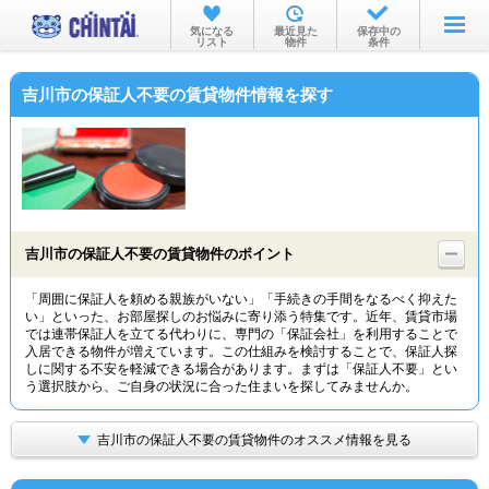
お部屋を探す
気になる
最近見た
保存中の
リスト
物件
条件
沿線・駅から
吉川市の保証人不要の賃貸物件情報を探す
住所から
家賃相場から
通勤通学時間から
物件特集から
吉川市の保証人不要の賃貸物件のポイント
不動産会社から
「周囲に保証人を頼める親族がいない」「手続きの手間をなるべく抑えた
い」といった、お部屋探しのお悩みに寄り添う特集です。近年、賃貸市場
TOP
では連帯保証人を立てる代わりに、専門の「保証会社」を利用することで
入居できる物件が増えています。この仕組みを検討することで、保証人探
しに関する不安を軽減できる場合があります。まずは「保証人不要」とい
う選択肢から、ご自身の状況に合った住まいを探してみませんか。
吉川市の保証人不要の賃貸物件のオススメ情報を見る