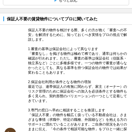
もっと読む
保証人不要の賃貸物件についてプロに聞いてみた
保証人不要の物件を検討する際、多くの方が抱く「審査への不
安」を解消するために、知っておくべき実情をプロの視点で解
説します。
1.審査の基準は保証会社によって異なります
「審査なし」を掲げる物件は極めて稀であり、通常は何らかの
確認が行われます。ただし、審査の基準は保証会社（信販系・
独立系など）ごとに多種多様です。一つの物件で審査が通らな
かったとしても、異なる基準を持つ保証会社の物件では結果が
変わることもあります。
2.保証会社利用が条件となる物件の増加
最近では、連帯保証人の有無に関わらず、家主（オーナー）の
リスク管理のために保証会社への加入を必須条件とする物件も
多く見られ、契約形態のバリエーションの一つとして定着して
きています。
3.専門の窓口へ早めに相談することを推奨します
「保証人不要」の物件を幅広く扱っている不動産会社は、さま
ざまな事情（求職中、特定の職種、外国籍など）を抱える方の
サポートに慣れていることがあります。ご自身の状況をありの
ままに伝え、「今の条件で相談可能な物件」をプロと一緒に探