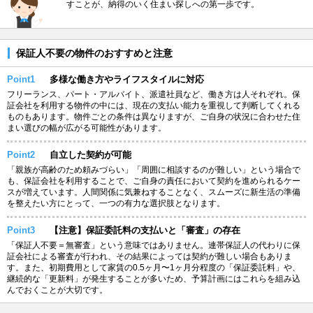
すことが、納得のいく住まい探しへの第一歩です。
保証人不要の物件のおすすめと注意
Point1
多様な働き方やライフスタイルに対応
フリーランス、パート・アルバイト、派遣社員など、働き方は人それぞれ。保
証会社を利用する物件の中には、現在の支払い能力を重視して判断してくれる
ものもあります。物件ごとの条件は異なりますが、ご自身の状況に合わせた住
まい選びの幅が広がる可能性があります。
Point2
自立した契約が可能
「親族が高齢のため頼みづらい」「周囲に相談するのが難しい」という場合で
も、保証会社を利用することで、ご自身の責任において契約を進められるケー
スが増えています。人間関係に気兼ねすることなく、スムーズに新生活の準備
を整えたい方にとって、一つの有力な選択肢となります。
Point3
【注意】保証委託料の支払いと「審査」の存在
「保証人不要＝無審査」という意味ではありません。連帯保証人の代わりに保
証会社による審査が行われ、その結果によっては契約が難しい場合もありま
す。また、初期費用として家賃の0.5ヶ月〜1ヶ月分程度の「保証委託料」や、
継続的な「更新料」が発生することが多いため、予算計画にはこれらを組み込
んでおくことが大切です。