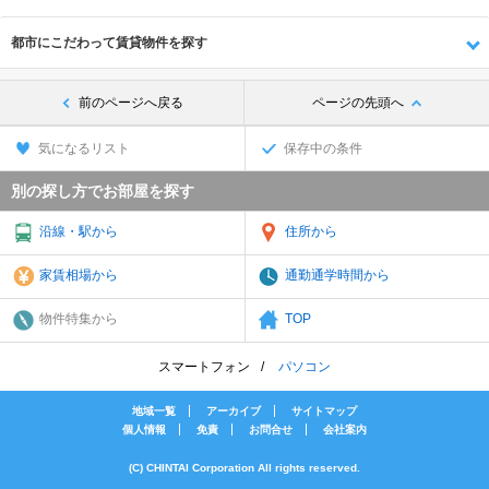
都市にこだわって賃貸物件を探す
前のページへ戻る
ページの先頭へ
気になるリスト
保存中の条件
別の探し方でお部屋を探す
沿線・駅から
住所から
家賃相場から
通勤通学時間から
物件特集から
TOP
スマートフォン
パソコン
地域一覧
アーカイブ
サイトマップ
個人情報
免責
お問合せ
会社案内
(C) CHINTAI Corporation All rights reserved.