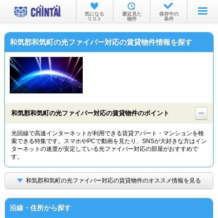
お部屋を探す
気になる
最近見た
保存中の
リスト
物件
条件
沿線・駅から
和気郡和気町の光ファイバー対応の賃貸物件情報を探す
住所から
家賃相場から
通勤通学時間から
物件特集から
和気郡和気町の光ファイバー対応の賃貸物件のポイント
不動産会社から
光回線で高速インターネットが利用できる賃貸アパート・マンションを検
索できる特集です。スマホやPCで動画を見たり、SNSが大好きな方はイン
TOP
ターネットの速度が安定している光ファイバー対応の部屋がおすすめで
す。
和気郡和気町の光ファイバー対応の賃貸物件のオススメ情報を見る
沿線・住所から探す