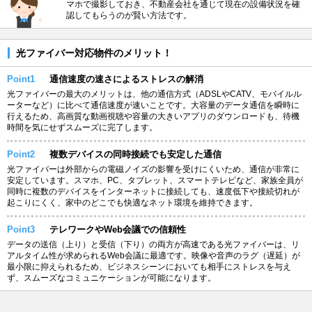
マホで撮影しておき、不動産会社を通じて現在の設備状況を確
認してもらうのが賢い方法です。
光ファイバー対応物件のメリット！
Point1
通信速度の速さによるストレスの解消
光ファイバーの最大のメリットは、他の通信方式（ADSLやCATV、モバイルル
ーターなど）に比べて通信速度が速いことです。大容量のデータ通信を瞬時に
行えるため、高画質な動画視聴や容量の大きいアプリのダウンロードも、待機
時間を気にせずスムーズに完了します。
Point2
複数デバイスの同時接続でも安定した通信
光ファイバーは外部からの電磁ノイズの影響を受けにくいため、通信が非常に
安定しています。スマホ、PC、タブレット、スマートテレビなど、家族全員が
同時に複数のデバイスをインターネットに接続しても、速度低下や接続切れが
起こりにくく、家中のどこでも快適なネット環境を維持できます。
Point3
テレワークやWeb会議での信頼性
データの送信（上り）と受信（下り）の両方が高速である光ファイバーは、リ
アルタイム性が求められるWeb会議に最適です。映像や音声のラグ（遅延）が
最小限に抑えられるため、ビジネスシーンにおいても相手にストレスを与え
ず、スムーズなコミュニケーションが可能になります。