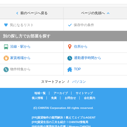
前のページへ戻る
ページの先頭へ
気になるリスト
保存中の条件
別の探し方でお部屋を探す
沿線・駅から
住所から
家賃相場から
通勤通学時間から
物件特集から
TOP
スマートフォン
パソコン
地域一覧
アーカイブ
サイトマップ
個人情報
免責
お問合せ
会社案内
(C) CHINTAI Corporation All rights reserved.
[PR]賃貸物件の疑問解決！教えてエイブルAGENT
[PR]賃貸生活の工夫を紹介！CHINTAI情報局
[PR]女性の賃貸生活を応援！Woman.CHINTAI