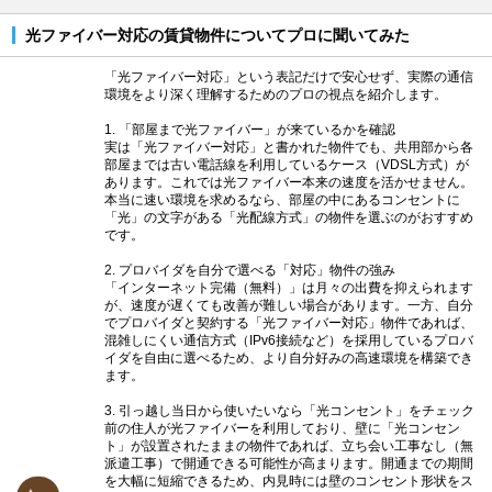
光ファイバー対応の賃貸物件についてプロに聞いてみた
「光ファイバー対応」という表記だけで安心せず、実際の通信
環境をより深く理解するためのプロの視点を紹介します。
1. 「部屋まで光ファイバー」が来ているかを確認
実は「光ファイバー対応」と書かれた物件でも、共用部から各
部屋までは古い電話線を利用しているケース（VDSL方式）が
あります。これでは光ファイバー本来の速度を活かせません。
本当に速い環境を求めるなら、部屋の中にあるコンセントに
「光」の文字がある「光配線方式」の物件を選ぶのがおすすめ
です。
2. プロバイダを自分で選べる「対応」物件の強み
「インターネット完備（無料）」は月々の出費を抑えられます
が、速度が遅くても改善が難しい場合があります。一方、自分
でプロバイダと契約する「光ファイバー対応」物件であれば、
混雑しにくい通信方式（IPv6接続など）を採用しているプロバ
イダを自由に選べるため、より自分好みの高速環境を構築でき
ます。
3. 引っ越し当日から使いたいなら「光コンセント」をチェック
前の住人が光ファイバーを利用しており、壁に「光コンセン
ト」が設置されたままの物件であれば、立ち会い工事なし（無
派遣工事）で開通できる可能性が高まります。開通までの期間
を大幅に短縮できるため、内見時には壁のコンセント形状をス