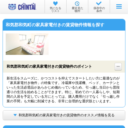
お部屋を探す
気になる
最近見た
保存中の
リスト
物件
条件
沿線・駅から
和気郡和気町の家具家電付きの賃貸物件情報を探す
住所から
家賃相場から
通勤通学時間から
物件特集から
和気郡和気町の家具家電付きの賃貸物件のポイント
不動産会社から
新生活をスムーズに、かつコストを抑えてスタートしたい方に最適なのが
「家具家電付き物件」の特集です。冷蔵庫や洗濯機、ベッド、カーテンと
TOP
いった生活必需品があらかじめ備わっているため、引っ越し当日から普段
通りの生活を始めることができます。特に、初めての一人暮らしや、短期
間の入居を予定している方にとっては、購入費用だけでなく「引っ越し作
業の手間」も大幅に削減できる、非常に合理的な選択肢といえます。
和気郡和気町の家具家電付きの賃貸物件のオススメ情報を見る