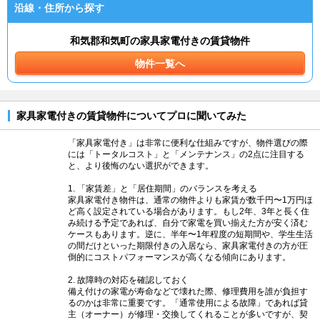
沿線・住所から探す
和気郡和気町の家具家電付きの賃貸物件
物件一覧へ
家具家電付きの賃貸物件についてプロに聞いてみた
「家具家電付き」は非常に便利な仕組みですが、物件選びの際
には「トータルコスト」と「メンテナンス」の2点に注目する
と、より後悔のない選択ができます。
1. 「家賃差」と「居住期間」のバランスを考える
家具家電付き物件は、通常の物件よりも家賃が数千円〜1万円ほ
ど高く設定されている場合があります。もし2年、3年と長く住
み続ける予定であれば、自分で家電を買い揃えた方が安く済む
ケースもあります。逆に、半年〜1年程度の短期間や、学生生活
の間だけといった期限付きの入居なら、家具家電付きの方が圧
倒的にコストパフォーマンスが高くなる傾向にあります。
2. 故障時の対応を確認しておく
備え付けの家電が寿命などで壊れた際、修理費用を誰が負担す
るのかは非常に重要です。「通常使用による故障」であれば貸
主（オーナー）が修理・交換してくれることが多いですが、契