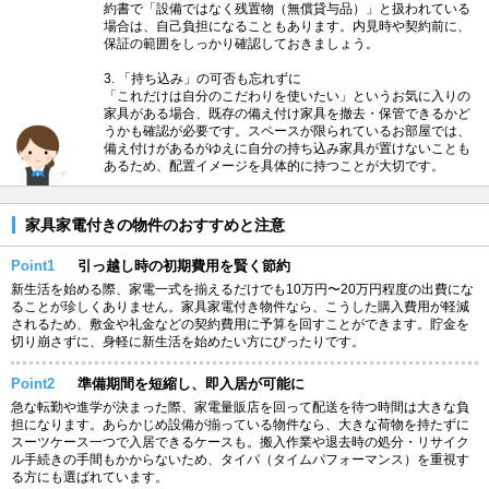
約書で「設備ではなく残置物（無償貸与品）」と扱われている
場合は、自己負担になることもあります。内見時や契約前に、
保証の範囲をしっかり確認しておきましょう。
3. 「持ち込み」の可否も忘れずに
「これだけは自分のこだわりを使いたい」というお気に入りの
家具がある場合、既存の備え付け家具を撤去・保管できるかど
うかも確認が必要です。スペースが限られているお部屋では、
備え付けがあるがゆえに自分の持ち込み家具が置けないことも
あるため、配置イメージを具体的に持つことが大切です。
家具家電付きの物件のおすすめと注意
Point1
引っ越し時の初期費用を賢く節約
新生活を始める際、家電一式を揃えるだけでも10万円〜20万円程度の出費にな
ることが珍しくありません。家具家電付き物件なら、こうした購入費用が軽減
されるため、敷金や礼金などの契約費用に予算を回すことができます。貯金を
切り崩さずに、身軽に新生活を始めたい方にぴったりです。
Point2
準備期間を短縮し、即入居が可能に
急な転勤や進学が決まった際、家電量販店を回って配送を待つ時間は大きな負
担になります。あらかじめ設備が揃っている物件なら、大きな荷物を持たずに
スーツケース一つで入居できるケースも。搬入作業や退去時の処分・リサイク
ル手続きの手間もかからないため、タイパ（タイムパフォーマンス）を重視す
る方にも選ばれています。