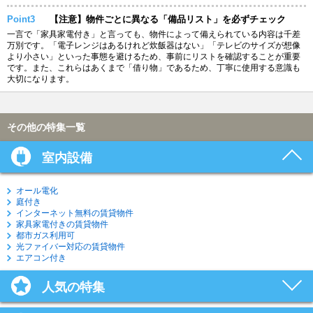
Point3
【注意】物件ごとに異なる「備品リスト」を必ずチェック
一言で「家具家電付き」と言っても、物件によって備えられている内容は千差
万別です。「電子レンジはあるけれど炊飯器はない」「テレビのサイズが想像
より小さい」といった事態を避けるため、事前にリストを確認することが重要
です。また、これらはあくまで「借り物」であるため、丁寧に使用する意識も
大切になります。
その他の特集一覧
室内設備
オール電化
庭付き
インターネット無料の賃貸物件
家具家電付きの賃貸物件
都市ガス利用可
光ファイバー対応の賃貸物件
エアコン付き
人気の特集