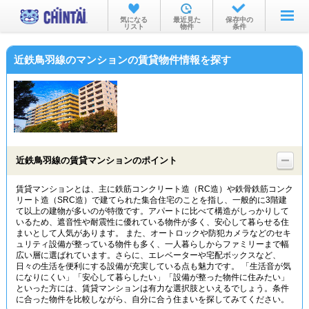
お部屋を探す
気になる
最近見た
保存中の
リスト
物件
条件
沿線・駅から
近鉄鳥羽線のマンションの賃貸物件情報を探す
住所から
家賃相場から
通勤通学時間から
物件特集から
近鉄鳥羽線の賃貸マンションのポイント
不動産会社から
賃貸マンションとは、主に鉄筋コンクリート造（RC造）や鉄骨鉄筋コンク
リート造（SRC造）で建てられた集合住宅のことを指し、一般的に3階建
TOP
て以上の建物が多いのが特徴です。アパートに比べて構造がしっかりして
いるため、遮音性や耐震性に優れている物件が多く、安心して暮らせる住
まいとして人気があります。 また、オートロックや防犯カメラなどのセキ
ュリティ設備が整っている物件も多く、一人暮らしからファミリーまで幅
広い層に選ばれています。さらに、エレベーターや宅配ボックスなど、
日々の生活を便利にする設備が充実している点も魅力です。 「生活音が気
になりにくい」「安心して暮らしたい」「設備が整った物件に住みたい」
といった方には、賃貸マンションは有力な選択肢といえるでしょう。条件
に合った物件を比較しながら、自分に合う住まいを探してみてください。