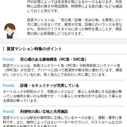
戸の位置によっては生活音が気になるケースもあります。内見
時には壁の厚さや周辺環境、時間帯による音の違いなども確認
しておくと安心です。
賃貸マンションは、「安心感・設備・住み心地」を重視したい
方に適した住まいです。家賃や立地、設備とのバランスを見な
がら、自分のライフスタイルに合った物件を選ぶことが、満足
度の高いお部屋探しにつながります。
賃貸マンション特集のポイント
Point1
安心感のある建物構造（RC造・SRC造）
賃貸マンションは、鉄筋コンクリート造（RC造）や鉄骨鉄筋コンクリート造
（SRC造）が主流で、アパートに比べて耐震性や耐火性に優れています。構造
がしっかりしているため、長く安心して住みたい方に適しています。
Point2
設備・セキュリティが充実している
オートロックや防犯カメラ、宅配ボックスなど、暮らしを快適にする設備が整
っている物件が多いのも特徴です。一人暮らしや女性の方でも安心して暮らせ
る環境が整っています。
Point3
利便性の高い立地と共用施設
賃貸マンションは駅近や都市部に立地しているケースが多く、通勤・通学に便
利です。また、物件によってはエレベーターやラウンジ、ゲストルームなどの
共用施設を利用できる点も魅力です。