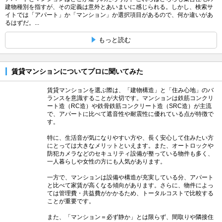
建物種別を指すが、その定義は意外とあいまいに感じられる。しかし、検索サ
イトでは「アパート」か「マンション」か選択項目があるので、何か違いがあ
るはずだ。...
もっと読む
賃貸マンションについてプロに聞いてみた
賃貸マンションを選ぶ際は、「建物構造」と「住み心地」のバ
ランスを意識することが大切です。マンションは鉄筋コンクリ
ート造（RC造）や鉄骨鉄筋コンクリート造（SRC造）が主流
で、アパートに比べて遮音性や耐震性に優れている点が特徴で
す。
特に、生活音が気になりやすい方や、長く安心して住みたい方
にとっては大きなメリットといえます。また、オートロックや
防犯カメラなどのセキュリティ設備が整っている物件も多く、
一人暮らしや女性の方にも人気があります。
一方で、マンションは設備や構造が充実している分、アパート
と比べて家賃が高くなる傾向があります。さらに、物件によっ
ては管理費・共益費がかかるため、トータルコストで比較する
ことが重要です。
また、「マンション＝必ず静か」とは限らず、間取りや隣接住