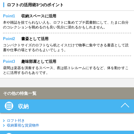
ロフトの活用術3つのポイント
Point1
収納スペースに活用
本や雑誌を捨てられない人も、ロフトに集めてプチ図書館にして、たまに自分
のコレクションを眺めるのも良い気分に浸れるかもしれません。
Point2
書斎として活用
コンパクトサイズのロフトなら机とイスだけで物事に集中できる書斎として読
書や仕事の場とするのもよいでしょう。
Point3
趣味部屋として活用
昼間は楽器を演奏するスペース、夜は筋トレルームにするなど、体を動かすこ
とに活用するのもありです。
その他の特集一覧
収納
ロフト付き
収納重視な賃貸物件