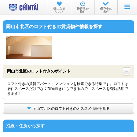
お部屋を探す
気になる
最近見た
保存中の
リスト
物件
条件
沿線・駅から
岡山市北区のロフト付きの賃貸物件情報を探す
住所から
家賃相場から
通勤通学時間から
物件特集から
岡山市北区のロフト付きのポイント
不動産会社から
ロフト付きの賃貸アパート・マンションを検索できる特集です。ロフトは
居住スペースだけでなく荷物置きにもできるので、スペースを有効活用で
TOP
きます！
岡山市北区のロフト付きのオススメ情報を見る
沿線・住所から探す