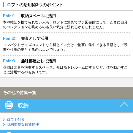
ロフトの活用術3つのポイント
Point1
収納スペースに活用
本や雑誌を捨てられない人も、ロフトに集めてプチ図書館にして、たまに自分
のコレクションを眺めるのも良い気分に浸れるかもしれません。
Point2
書斎として活用
コンパクトサイズのロフトなら机とイスだけで物事に集中できる書斎として読
書や仕事の場とするのもよいでしょう。
Point3
趣味部屋として活用
昼間は楽器を演奏するスペース、夜は筋トレルームにするなど、体を動かすこ
とに活用するのもありです。
その他の特集一覧
収納
ロフト付き
収納重視な賃貸物件