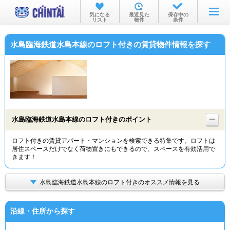
お部屋を探す
気になる
最近見た
保存中の
リスト
物件
条件
沿線・駅から
水島臨海鉄道水島本線のロフト付きの賃貸物件情報を探す
住所から
家賃相場から
通勤通学時間から
物件特集から
水島臨海鉄道水島本線のロフト付きのポイント
不動産会社から
ロフト付きの賃貸アパート・マンションを検索できる特集です。ロフトは
居住スペースだけでなく荷物置きにもできるので、スペースを有効活用で
TOP
きます！
水島臨海鉄道水島本線のロフト付きのオススメ情報を見る
沿線・住所から探す