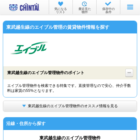
お部屋を探す
気になる
最近見た
保存中の
リスト
物件
条件
沿線・駅から
東武越生線のエイブル管理の賃貸物件情報を探す
住所から
家賃相場から
通勤通学時間から
物件特集から
東武越生線のエイブル管理物件のポイント
不動産会社から
エイブル管理物件を検索できる特集です。直接管理なので安心、仲介手数
料は家賃の55%となります。
TOP
東武越生線のエイブル管理物件のオススメ情報を見る
沿線・住所から探す
東武越生線のエイブル管理物件