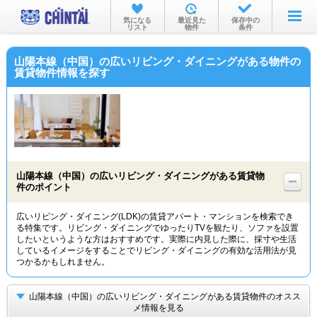
お部屋を探す
気になる
最近見た
保存中の
リスト
物件
条件
沿線・駅から
山陽本線（中国）の広いリビング・ダイニングがある物件の
住所から
賃貸物件情報を探す
家賃相場から
通勤通学時間から
物件特集から
山陽本線（中国）の広いリビング・ダイニングがある賃貸物
不動産会社から
件のポイント
TOP
広いリビング・ダイニング(LDK)の賃貸アパート・マンションを検索でき
る特集です。リビング・ダイニングでゆったりTVを観たり、ソファを設置
したいというような方はおすすめです。実際に内見した際に、採寸や生活
しているイメージをすることでリビング・ダイニングの有効な活用法が見
つかるかもしれません。
山陽本線（中国）の広いリビング・ダイニングがある賃貸物件のオスス
メ情報を見る