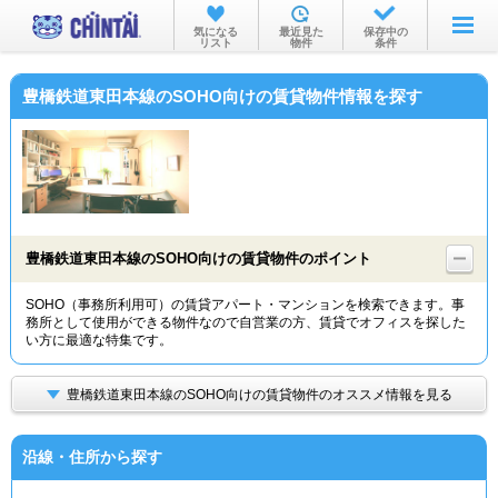
お部屋を探す
気になる
最近見た
保存中の
リスト
物件
条件
沿線・駅から
豊橋鉄道東田本線のSOHO向けの賃貸物件情報を探す
住所から
家賃相場から
通勤通学時間から
物件特集から
豊橋鉄道東田本線のSOHO向けの賃貸物件のポイント
不動産会社から
SOHO（事務所利用可）の賃貸アパート・マンションを検索できます。事
務所として使用ができる物件なので自営業の方、賃貸でオフィスを探した
TOP
い方に最適な特集です。
豊橋鉄道東田本線のSOHO向けの賃貸物件のオススメ情報を見る
沿線・住所から探す