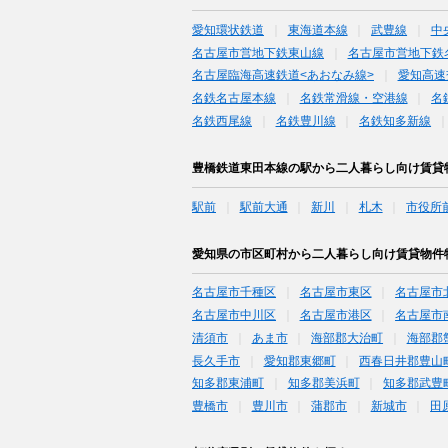
愛知環状鉄道
東海道本線
武豊線
中
名古屋市営地下鉄東山線
名古屋市営地下鉄
名古屋臨海高速鉄道<あおなみ線>
愛知高速
名鉄名古屋本線
名鉄常滑線・空港線
名
名鉄西尾線
名鉄豊川線
名鉄知多新線
豊橋鉄道東田本線の駅から二人暮らし向け賃貸
駅前
駅前大通
新川
札木
市役所
愛知県の市区町村から二人暮らし向け賃貸物件
名古屋市千種区
名古屋市東区
名古屋市
名古屋市中川区
名古屋市港区
名古屋市
清須市
あま市
海部郡大治町
海部郡
長久手市
愛知郡東郷町
西春日井郡豊山
知多郡東浦町
知多郡美浜町
知多郡武豊
豊橋市
豊川市
蒲郡市
新城市
田