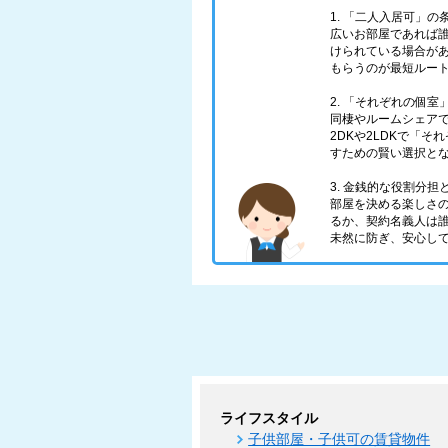
1. 「二人入居可」
広いお部屋であれば
けられている場合が
もらうのが最短ルー
2. 「それぞれの個
同棲やルームシェアで
2DKや2LDKで「
すための賢い選択と
3. 金銭的な役割分
部屋を決める楽しさ
るか、契約名義人は
未然に防ぎ、安心し
ライフスタイル
子供部屋・子供可の賃貸物件