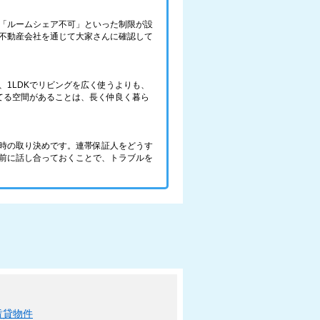
「ルームシェア不可」といった制限が設
不動産会社を通じて大家さんに確認して
1LDKでリビングを広く使うよりも、
持てる空間があることは、長く仲良く暮ら
時の取り決めです。連帯保証人をどうす
前に話し合っておくことで、トラブルを
賃貸物件