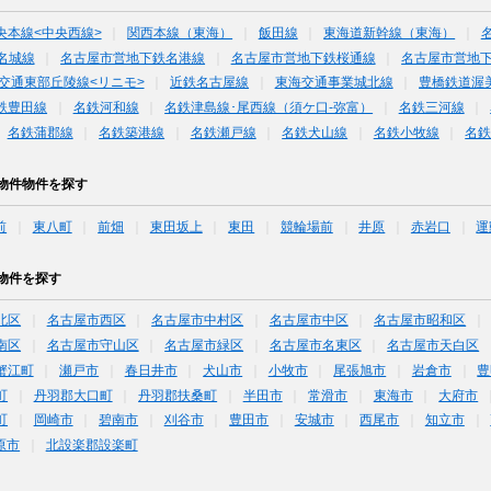
央本線<中央西線>
関西本線（東海）
飯田線
東海道新幹線（東海）
名城線
名古屋市営地下鉄名港線
名古屋市営地下鉄桜通線
名古屋市営地
交通東部丘陵線<リニモ>
近鉄名古屋線
東海交通事業城北線
豊橋鉄道渥
鉄豊田線
名鉄河和線
名鉄津島線･尾西線（須ケ口-弥富）
名鉄三河線
名鉄蒲郡線
名鉄築港線
名鉄瀬戸線
名鉄犬山線
名鉄小牧線
名
物件物件を探す
前
東八町
前畑
東田坂上
東田
競輪場前
井原
赤岩口
運
物件を探す
北区
名古屋市西区
名古屋市中村区
名古屋市中区
名古屋市昭和区
南区
名古屋市守山区
名古屋市緑区
名古屋市名東区
名古屋市天白区
蟹江町
瀬戸市
春日井市
犬山市
小牧市
尾張旭市
岩倉市
豊
町
丹羽郡大口町
丹羽郡扶桑町
半田市
常滑市
東海市
大府市
町
岡崎市
碧南市
刈谷市
豊田市
安城市
西尾市
知立市
原市
北設楽郡設楽町