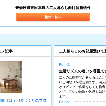
豊橋鉄道東田本線の二人暮らし向け賃貸物件
物件一覧へ
スメ記事
二人暮らしのお部屋選びで
Point1
生活リズムの違いを尊重で
二人の活動時間が異なる場合、
いる間取りが理想的です。例え
がリビングで作業をしても物音
とで、互いの睡眠や休息を妨げ
ます。
間取りは？部屋づくりのプロ
Point2