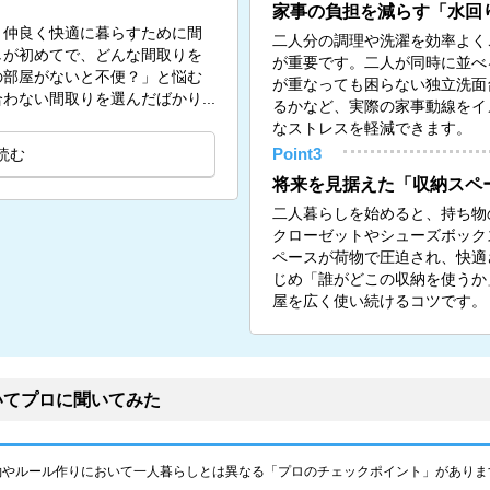
家事の負担を減らす「水回
、仲良く快適に暮らすために間
二人分の調理や洗濯を効率よく
しが初めてで、どんな間取りを
が重要です。二人が同時に並べ
の部屋がないと不便？」と悩む
が重なっても困らない独立洗面
わない間取りを選んだばかり...
るかなど、実際の家事動線をイ
なストレスを軽減できます。
読む
Point3
将来を見据えた「収納スペ
二人暮らしを始めると、持ち物
クローゼットやシューズボック
ペースが荷物で圧迫され、快適
じめ「誰がどこの収納を使うか
屋を広く使い続けるコツです。
いてプロに聞いてみた
約やルール作りにおいて一人暮らしとは異なる「プロのチェックポイント」がありま