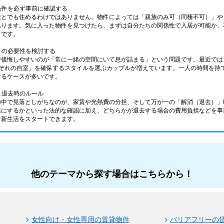
の条件を必ず事前に確認する
誰とでも住めるわけではありません。物件によっては「親族のみ可（同棲不可）」や
あります。気に入った物件を見つけたら、まずは自分たちの関係性で入居が可能か、
トです。
室」の必要性を検討する
後悔しやすいのが「常に一緒の空間にいて息が詰まる」という問題です。最近では、
それぞれの自室」を確保するスタイルを選ぶカップルが増えています。一人の時間を
なるケースが多いです。
担と退去時のルール
の中で見落としがちなのが、家賃や光熱費の分担、そして万が一の「解消（退去）」
誰にするかといった法的な確認に加え、どちらかが退去する場合の費用負担などを事
て新生活をスタートできます。
他のテーマから探す場合はこちらから！
女性向け・女性専用の賃貸物件
バリアフリーの