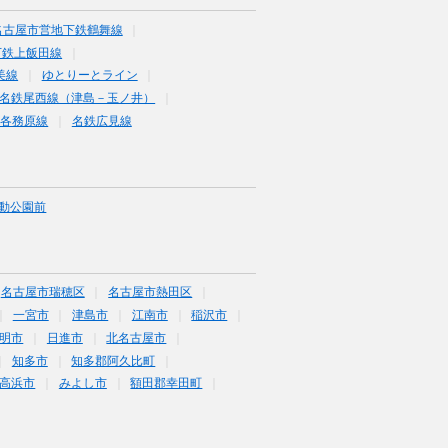
名古屋市営地下鉄鶴舞線
下鉄上飯田線
美線
ゆとりーとライン
名鉄尾西線（津島－玉ノ井）
鉄各務原線
名鉄広見線
動公園前
名古屋市瑞穂区
名古屋市熱田区
一宮市
津島市
江南市
稲沢市
明市
日進市
北名古屋市
知多市
知多郡阿久比町
高浜市
みよし市
額田郡幸田町