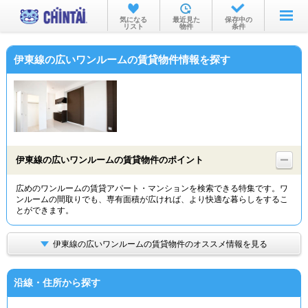
お部屋を探す
気になる
最近見た
保存中の
リスト
物件
条件
沿線・駅から
伊東線の広いワンルームの賃貸物件情報を探す
住所から
家賃相場から
通勤通学時間から
物件特集から
伊東線の広いワンルームの賃貸物件のポイント
不動産会社から
広めのワンルームの賃貸アパート・マンションを検索できる特集です。ワ
ンルームの間取りでも、専有面積が広ければ、より快適な暮らしをするこ
TOP
とができます。
伊東線の広いワンルームの賃貸物件のオススメ情報を見る
沿線・住所から探す