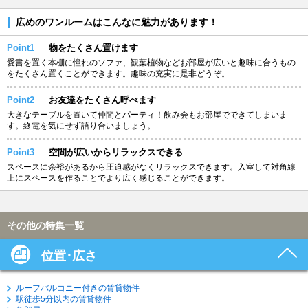
広めのワンルームはこんなに魅力があります！
Point1
物をたくさん置けます
愛書を置く本棚に憧れのソファ、観葉植物などお部屋が広いと趣味に合うもの
をたくさん置くことができます。趣味の充実に是非どうぞ。
Point2
お友達をたくさん呼べます
大きなテーブルを置いて仲間とパーティ！飲み会もお部屋でできてしまいま
す。終電を気にせず語り合いましょう。
Point3
空間が広いからリラックスできる
スペースに余裕があるから圧迫感がなくリラックスできます。入室して対角線
上にスペースを作ることでより広く感じることができます。
その他の特集一覧
位置･広さ
ルーフバルコニー付きの賃貸物件
駅徒歩5分以内の賃貸物件