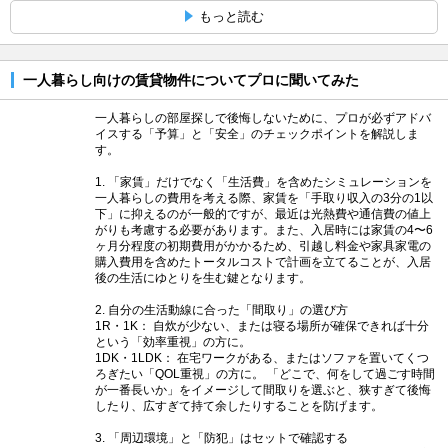
もっと読む
一人暮らし向けの賃貸物件についてプロに聞いてみた
一人暮らしの部屋探しで後悔しないために、プロが必ずアドバ
イスする「予算」と「安全」のチェックポイントを解説しま
す。
1. 「家賃」だけでなく「生活費」を含めたシミュレーションを
一人暮らしの費用を考える際、家賃を「手取り収入の3分の1以
下」に抑えるのが一般的ですが、最近は光熱費や通信費の値上
がりも考慮する必要があります。また、入居時には家賃の4〜6
ヶ月分程度の初期費用がかかるため、引越し料金や家具家電の
購入費用を含めたトータルコストで計画を立てることが、入居
後の生活にゆとりを生む鍵となります。
2. 自分の生活動線に合った「間取り」の選び方
1R・1K： 自炊が少ない、または寝る場所が確保できれば十分
という「効率重視」の方に。
1DK・1LDK： 在宅ワークがある、またはソファを置いてくつ
ろぎたい「QOL重視」の方に。 「どこで、何をして過ごす時間
が一番長いか」をイメージして間取りを選ぶと、狭すぎて後悔
したり、広すぎて持て余したりすることを防げます。
3. 「周辺環境」と「防犯」はセットで確認する