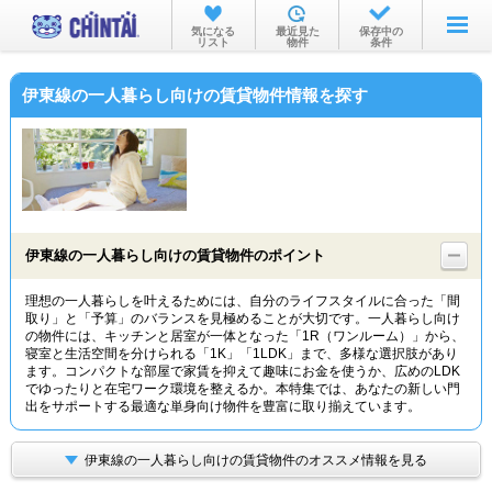
お部屋を探す
気になる
最近見た
保存中の
リスト
物件
条件
沿線・駅から
伊東線の一人暮らし向けの賃貸物件情報を探す
住所から
家賃相場から
通勤通学時間から
物件特集から
伊東線の一人暮らし向けの賃貸物件のポイント
不動産会社から
理想の一人暮らしを叶えるためには、自分のライフスタイルに合った「間
取り」と「予算」のバランスを見極めることが大切です。一人暮らし向け
TOP
の物件には、キッチンと居室が一体となった「1R（ワンルーム）」から、
寝室と生活空間を分けられる「1K」「1LDK」まで、多様な選択肢があり
ます。コンパクトな部屋で家賃を抑えて趣味にお金を使うか、広めのLDK
でゆったりと在宅ワーク環境を整えるか。本特集では、あなたの新しい門
出をサポートする最適な単身向け物件を豊富に取り揃えています。
伊東線の一人暮らし向けの賃貸物件のオススメ情報を見る