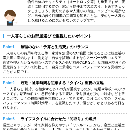
物件自体のセキュリティ（オートロック等）も重要ですが、夜
遅くに帰宅する際の「駅から物件までの道のり」も必ずチェッ
クしましょう。街灯の多さや人通りの有無、コンビニの場所な
ど、自分の歩く時間帯の雰囲気を知ることは、安心な一人暮ら
しを続けるために欠かせないステップです。
一人暮らしのお部屋選びで重視したいポイント
Point1
無理のない「予算と生活費」のバランス
一人暮らしの費用を考える際、家賃を無理のない範囲に抑えることは新生活の
満足度に直結します。例えば、自炊を頻繁にするならスーパーが近いエリア、
家賃を抑えたいなら都心へのアクセスが良い郊外の1Kなど、初期費用や月々の
固定費をトータルで比較して、自分に最適なコストパフォーマンスを見極める
ことが大切です。
Point2
通勤・通学時間を短縮する「タイパ」重視の立地
「一人暮らし 賃貸」を検索する多くの方が重視するのが、職場や学校へのアク
セスです。駅近物件や、急行が止まる主要駅、乗り換えが少ない路線などを選
ぶことで、日々の移動時間を大幅にカットできます。自分にとっての「タイム
パフォーマンス（時間対効果）」を意識したエリア選びが、ゆとりある毎日を
作ります。
Point3
ライフスタイルに合わせた「間取り」の選択
居室とキッチンが一体で家賃を抑えやすい「ワンルーム」から、寝室と生活空
間を完全に分けられる「1K」「1LDK」まで、過ごし方に合わせて選べます。