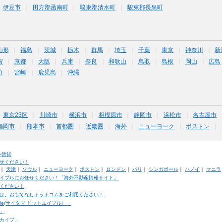
伊豆市
田方郡函南町
駿東郡清水町
駿東郡長泉町
山形
福島
茨城
栃木
群馬
埼玉
千葉
東京
神奈川
新
賀
京都
大阪
兵庫
奈良
和歌山
鳥取
島根
岡山
広島
分
宮崎
鹿児島
沖縄
東京23区
川崎市
横浜市
相模原市
静岡市
浜松市
名古屋市
福岡市
熊本市
首都圏
近畿圏
海外
ニューヨーク
ボストン
外賃貸
せください！
｜
天津
｜
ソウル
｜
ニューヨーク
｜
ボストン
｜
ロンドン
｜
パリ
｜
シンガポール
｜
ハノイ
｜
マニラ
イブルにお任せください！「海外不動産情報サイト」
ください！
は、おもてなしドットコムをご利用ください！
ble(サイタマ ドットエイブル）」
」
カイブ」