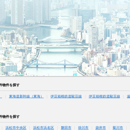
件物件を探す
）
東海道新幹線（東海）
伊豆箱根鉄道駿豆線
伊豆箱根鉄道駿豆線
件物件を探す
浜松市中央区
浜松市浜名区
磐田市
掛川市
袋井市
菊川市