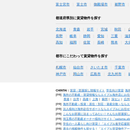
富士宮市
富士市
御殿場市
裾野市
都道府県別に賃貸物件を探す
北海道
青森
岩手
宮城
秋田
長野
岐阜
静岡
愛知
三重
滋
高知
福岡
佐賀
長崎
熊本
大
都市にこだわって賃貸物件を探す
札幌市
仙台市
さいたま市
千葉市
神戸市
岡山市
広島市
北九州市
CHINTAI：
賃貸・部屋探し情報サイト
学生向け賃貸
海
[PR]
海外の不動産・賃貸情報ならエイブル海外店にお任
香港
｜
台湾
｜
高雄
｜
上海
｜
蘇州
｜
深セン
｜
広州
[PR]
海外不動産～投資・居住・別荘・資産分散～ならエ
[PR]
法人様向け海外赴任サポートならエイブルにお任せ
[PR]
こんなお部屋に泊まってみたい！そんなお部屋探し
[PR]
埼玉県の不動産オーナー様向けサイト「saitama.a
[PR]
学生の一人暮らし向け賃貸！「エイブル進学応援部
[PR]
過去の掲載物件も探せる！「エイブル賃貸物件アー