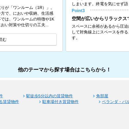
しまいます。終電を気にせず語
りが「ワンルーム（1R）」。
Point3
一方で、においや収納、生活感
空間が広いからリラックス
では、ワンルームの特徴や1K
い対策や仕切りの工夫...
スペースに余裕があるから圧迫
して対角線上にスペースを作る
す。
読む
他のテーマから探す場合はこちらから！
件
駅徒歩5分以内の賃貸物件
角部屋
る賃貸物件
駐車場付き賃貸物件
ベランダ・バ