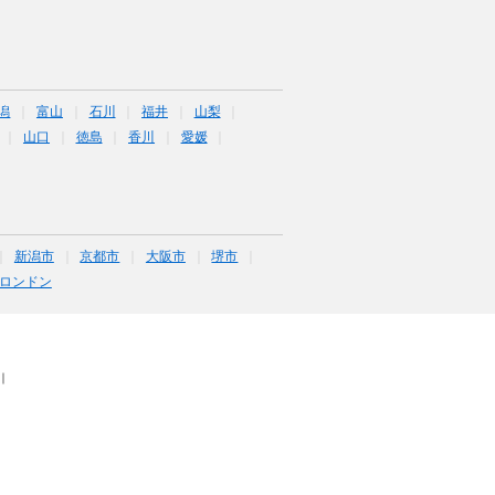
潟
富山
石川
福井
山梨
山口
徳島
香川
愛媛
新潟市
京都市
大阪市
堺市
ロンドン
｜