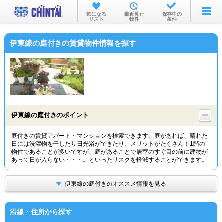
お部屋を探す
気になる
最近見た
保存中の
リスト
物件
条件
沿線・駅から
伊東線の庭付きの賃貸物件情報を探す
住所から
家賃相場から
通勤通学時間から
物件特集から
伊東線の庭付きのポイント
不動産会社から
庭付きの賃貸アパート・マンションを検索できます。庭があれば、晴れた
日には洗濯物を干したり日光浴ができたり、メリットがたくさん！1階の
TOP
物件であることが多いですが、庭があることで居室のすぐ目の前に建物が
あって日が入らない・・・。といったリスクを軽減することができます。
伊東線の庭付きのオススメ情報を見る
沿線・住所から探す