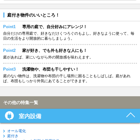
庭付き物件のいいところ！
Point1
専用の庭で、自分好みにアレンジ！
自分だけの専用庭で、好きなだけくつろぐのもよし。好きなように使って、毎
日の生活をより開放的に暮らしましょう。
Point2
家が好き、でも外も好きな人にも！
庭があれば、家にいながら外の開放感を味わえます。
Point3
洗濯物や、布団も干しやすい！
庭のない物件は、洗濯物や布団の干し場所に困ることもしばしば。庭があれ
ば、布団もしっかり外気にあてることができます。
その他の特集一覧
室内設備
オール電化
庭付き