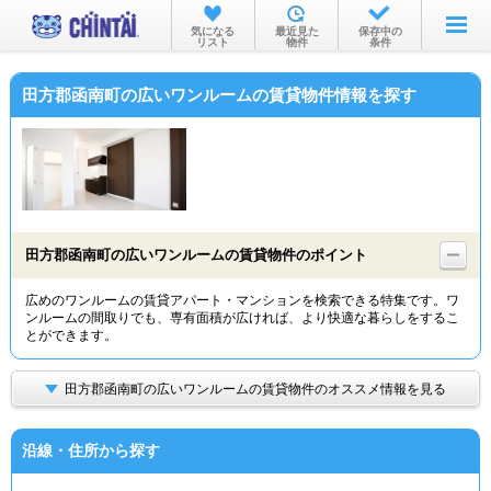
お部屋を探す
気になる
最近見た
保存中の
リスト
物件
条件
沿線・駅から
田方郡函南町の広いワンルームの賃貸物件情報を探す
住所から
家賃相場から
通勤通学時間から
物件特集から
田方郡函南町の広いワンルームの賃貸物件のポイント
不動産会社から
広めのワンルームの賃貸アパート・マンションを検索できる特集です。ワ
ンルームの間取りでも、専有面積が広ければ、より快適な暮らしをするこ
TOP
とができます。
田方郡函南町の広いワンルームの賃貸物件のオススメ情報を見る
沿線・住所から探す