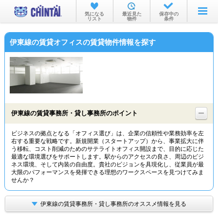
お部屋を探す
気になる
最近見た
保存中の
リスト
物件
条件
沿線・駅から
伊東線の賃貸オフィスの賃貸物件情報を探す
住所から
家賃相場から
通勤通学時間から
物件特集から
伊東線の賃貸事務所・貸し事務所のポイント
不動産会社から
ビジネスの拠点となる「オフィス選び」は、企業の信頼性や業務効率を左
右する重要な戦略です。新規開業（スタートアップ）から、事業拡大に伴
TOP
う移転、コスト削減のためのサテライトオフィス開設まで、目的に応じた
最適な環境選びをサポートします。駅からのアクセスの良さ、周辺のビジ
ネス環境、そして内装の自由度。貴社のビジョンを具現化し、従業員が最
大限のパフォーマンスを発揮できる理想のワークスペースを見つけてみま
せんか？
伊東線の賃貸事務所・貸し事務所のオススメ情報を見る