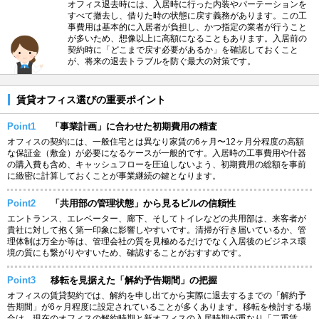
オフィス退去時には、入居時に行った内装やパーテーションを
すべて撤去し、借りた時の状態に戻す義務があります。この工
事費用は基本的に入居者が負担し、かつ指定の業者が行うこと
が多いため、想像以上に高額になることもあります。入居前の
契約時に「どこまで戻す必要があるか」を確認しておくこと
が、将来の退去トラブルを防ぐ最大の対策です。
賃貸オフィス選びの重要ポイント
Point1
「事業計画」に合わせた初期費用の精査
オフィスの契約には、一般住宅とは異なり家賃の6ヶ月〜12ヶ月分程度の高額
な保証金（敷金）が必要になるケースが一般的です。入居時の工事費用や什器
の購入費も含め、キャッシュフローを圧迫しないよう、初期費用の総額を事前
に緻密に計算しておくことが事業継続の鍵となります。
Point2
「共用部の管理状態」から見るビルの信頼性
エントランス、エレベーター、廊下、そしてトイレなどの共用部は、来客者が
貴社に対して抱く第一印象に影響しやすいです。清掃が行き届いているか、管
理体制は万全か等は、管理会社の質を見極めるだけでなく入居後のビジネス環
境の質にも繋がりやすいため、確認することがおすすめです。
Point3
移転を見据えた「解約予告期間」の把握
オフィスの賃貸契約では、解約を申し出てから実際に退去するまでの「解約予
告期間」が6ヶ月程度に設定されていることが多くあります。移転を検討する場
合は、現在のオフィスの解約時期と新オフィスの入居時期が重なり「二重賃