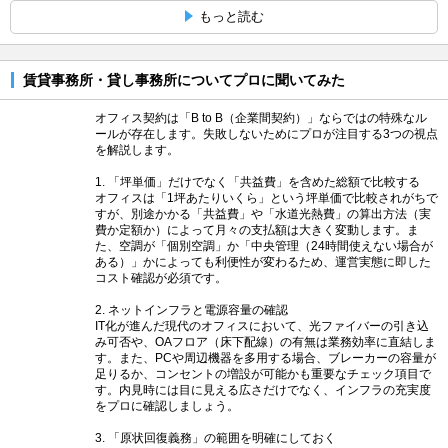
もっと読む
賃貸事務所・貸し事務所についてプロに聞いてみた
オフィス契約は「B to B（企業間契約）」ならではの特殊なル
ールが存在します。失敗しないためにプロが注目する3つの視点
を解説します。
1. 「坪単価」だけでなく「共益費」を含めた総額で比較する
オフィスは「1坪あたりいくら」という坪単価で比較されがちで
すが、別途かかる「共益費」や「水道光熱費」の算出方法（実
費か定額か）によって月々の支払額は大きく変動します。ま
た、空調が「個別空調」か「中央管理（24時間使えない場合が
ある）」かによっても利便性が変わるため、運営実態に即した
コスト確認が必須です。
2. ネットインフラと電源容量の確認
IT化が進んだ現代のオフィスにおいて、光ファイバーの引き込
み可否や、OAフロア（床下配線）の有無は業務効率に直結しま
す。また、PCや周辺機器を多用する場合、ブレーカーの容量が
足りるか、コンセントの増設が可能かも重要なチェック項目で
す。内見時には目に見える広さだけでなく、インフラの充実度
をプロに確認しましょう。
3. 「原状回復義務」の範囲を明確にしておく