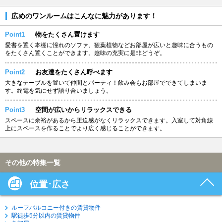
広めのワンルームはこんなに魅力があります！
Point1
物をたくさん置けます
愛書を置く本棚に憧れのソファ、観葉植物などお部屋が広いと趣味に合うもの
をたくさん置くことができます。趣味の充実に是非どうぞ。
Point2
お友達をたくさん呼べます
大きなテーブルを置いて仲間とパーティ！飲み会もお部屋でできてしまいま
す。終電を気にせず語り合いましょう。
Point3
空間が広いからリラックスできる
スペースに余裕があるから圧迫感がなくリラックスできます。入室して対角線
上にスペースを作ることでより広く感じることができます。
その他の特集一覧
位置･広さ
ルーフバルコニー付きの賃貸物件
駅徒歩5分以内の賃貸物件