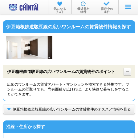
お部屋を探す
気になる
最近見た
保存中の
リスト
物件
条件
沿線・駅から
伊豆箱根鉄道駿豆線の広いワンルームの賃貸物件情報を探す
住所から
家賃相場から
通勤通学時間から
物件特集から
伊豆箱根鉄道駿豆線の広いワンルームの賃貸物件のポイント
不動産会社から
広めのワンルームの賃貸アパート・マンションを検索できる特集です。ワ
ンルームの間取りでも、専有面積が広ければ、より快適な暮らしをするこ
TOP
とができます。
伊豆箱根鉄道駿豆線の広いワンルームの賃貸物件のオススメ情報を見る
沿線・住所から探す