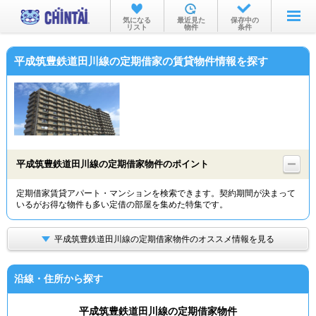
お部屋を探す
気になる
最近見た
保存中の
リスト
物件
条件
沿線・駅から
平成筑豊鉄道田川線の定期借家の賃貸物件情報を探す
住所から
家賃相場から
通勤通学時間から
物件特集から
平成筑豊鉄道田川線の定期借家物件のポイント
不動産会社から
定期借家賃貸アパート・マンションを検索できます。契約期間が決まって
いるがお得な物件も多い定借の部屋を集めた特集です。
TOP
平成筑豊鉄道田川線の定期借家物件のオススメ情報を見る
沿線・住所から探す
平成筑豊鉄道田川線の定期借家物件