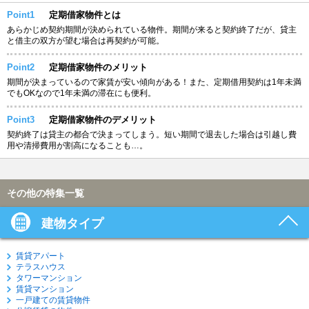
Point1
定期借家物件とは
あらかじめ契約期間が決められている物件。期間が来ると契約終了だが、貸主
と借主の双方が望む場合は再契約が可能。
Point2
定期借家物件のメリット
期間が決まっているので家賃が安い傾向がある！また、定期借用契約は1年未満
でもOKなので1年未満の滞在にも便利。
Point3
定期借家物件のデメリット
契約終了は貸主の都合で決まってしまう。短い期間で退去した場合は引越し費
用や清掃費用が割高になることも…。
その他の特集一覧
建物タイプ
賃貸アパート
テラスハウス
タワーマンション
賃貸マンション
一戸建ての賃貸物件